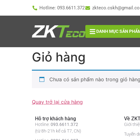
Hotline: 093.6611.372
zkteco.cskh@gmail.c
DANH MỤC SẢN PHẨ
Giỏ hàng
Chưa có sản phẩm nào trong giỏ hàng
Quay trở lại cửa hàng
Hỗ trợ khách hàng
Về ZKT
Hotline:
093.6611.372
Giới th
(từ 8h-21h kể cả T7, CN)
Tuyển d