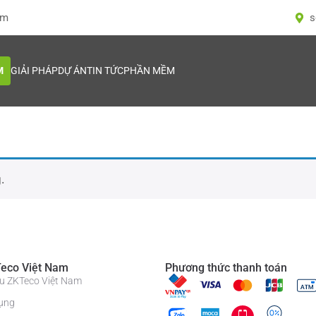
om
s
M
GIẢI PHÁP
DỰ ÁN
TIN TỨC
PHẦN MỀM
.
eco Việt Nam
Phương thức thanh toán
iệu ZKTeco Việt Nam
ụng