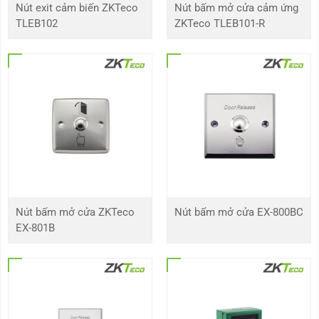
Nút exit cảm biến ZKTeco
Nút bấm mở cửa cảm ứng
TLEB102
ZKTeco TLEB101-R
Nút thoát exit ZKTeco bằng nhựa
Nút nhấn cảm ứng
Với loại nút nhấn này, không yêu cầu người dùng tiếp xúc trực tiếp với nút
exit. Thay vì đó, người dùng chỉ cần đưa tay gần nút exit, và nút sẽ phản ứng
và thực hiện chức năng mở cửa tự động. Sản phẩm có thiết kế nhỏ gọn và
Nút bấm mở cửa ZKTeco
Nút bấm mở cửa EX-800BC
độ bền cao.
EX-801B