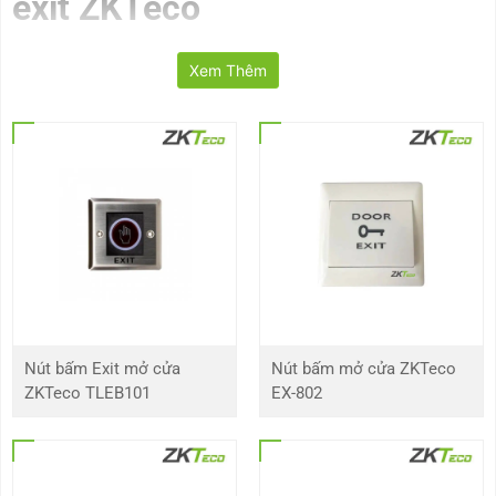
exit ZKTeco
Nút nhấn exit ZKTeco
là thành phần trong hệ thống kiểm soát ra vào và
Xem Thêm
quản lý chấm công của tổ chức. Trong những tình huống khẩn cấp như hỏa
hoạn, mất điện, nút exit giúp người dùng nhanh chóng mở cửa.
Nút exit
hỗ trợ người dùng thoát khỏi các thiết bị công nghệ trong hệ thống
kiểm soát truy cập. Sản phẩm được sử dụng trên cửa ra vào, cổng an ninh,
điều khiển tự động. Sản phẩm thường được chế tạo bởi chất liệu bền bỉ,
chịu được điều kiện khắc nghiệt của môi trường làm việc.
Nút bấm Exit mở cửa
Nút bấm mở cửa ZKTeco
ZKTeco TLEB101
EX-802