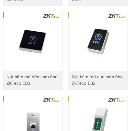
Bước 3: Đấu dây ở chân COM vào chân âm, dây chân NO vào chân button.
Bước 4: Khi nhấn nút, tiếp điểm NO chập lại và thông với COM để kích hoạt
tín hiệu cho bộ điều khiển mở cửa.
Nút bấm mở cửa cảm ứng
Nút bấm mở cửa cảm ứng
ZKTeco EB3
ZKTeco EB2
Cách lắp đặt và nguyên lý hoạt động của nút exit
Ưu điểm nổi bật của nút exit