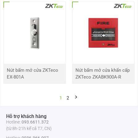
lượng và chính sách sau mua. Quý khách hãy nhanh tay liên hệ đến hotline
093.6611.372 để được hỗ trợ tư vấn thêm về sản phẩm và nhận báo giá sớm
nhất!!!
Nút bấm mở cửa ZKTeco
Nút bấm mở cửa khẩn cấp
EX-801A
ZKTeco ZKABK900A-R
1
2
Hỗ trợ khách hàng
Hotline:
093.6611.372
(từ 8h-21h kể cả T7, CN)
Hotline:
0936.366.907