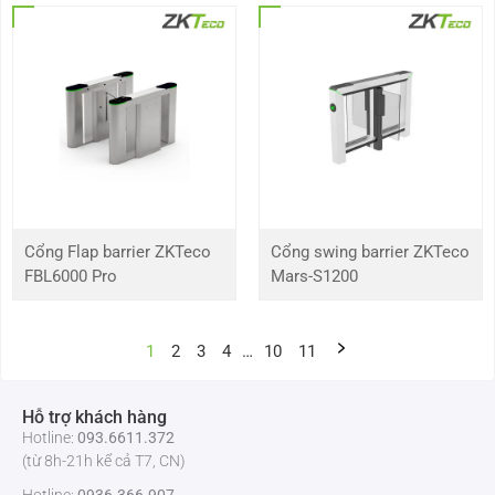
Cổng Flap barrier ZKTeco
Cổng swing barrier ZKTeco
FBL6000 Pro
Mars-S1200
1
2
3
4
…
10
11
Hỗ trợ khách hàng
Hotline:
093.6611.372
(từ 8h-21h kể cả T7, CN)
Hotline:
0936.366.907