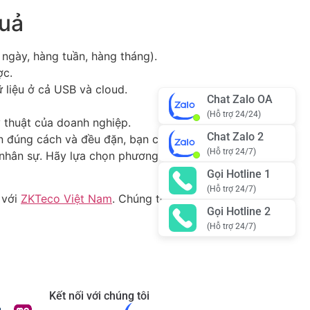
quả
ngày, hàng tuần, hàng tháng).
ợc.
 liệu ở cả USB và cloud.
Chat Zalo OA
(Hỗ trợ 24/24)
 thuật của doanh nghiệp.
Chat Zalo 2
n đúng cách và đều đặn, bạn có thể bảo vệ
(Hỗ trợ 24/7)
lý nhân sự. Hãy lựa chọn phương pháp backup
Gọi Hotline 1
(Hỗ trợ 24/7)
 với
ZKTeco Việt Nam
. Chúng tôi luôn sẵn
Gọi Hotline 2
(Hỗ trợ 24/7)
Kết nối với chúng tôi