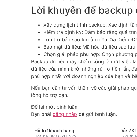
Lời khuyên để backup 
Xây dựng lịch trình backup: Xác định t
Kiểm tra định kỳ: Đảm bảo rằng quá trìn
Lưu trữ bản sao lưu ở nhiều địa điểm: Đ
Bảo mật dữ liệu: Mã hóa dữ liệu sao lưu 
Chọn giải pháp phù hợp: Chọn phương p
Backup dữ liệu máy chấm công là một việc l
dữ liệu của mình khỏi những rủi ro tiềm ẩn, 
phù hợp nhất với doanh nghiệp của bạn và bắ
Nếu bạn cần tư vấn thêm về các giải pháp qu
lòng hỗ trợ bạn.
Để lại một bình luận
Bạn phải
đăng nhập
để gửi bình luận.
Hỗ trợ khách hàng
Về ZKT
Hotline:
093.6611.372
Giới th