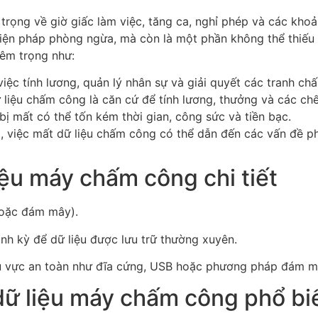
rọng về giờ giấc làm việc, tăng ca, nghỉ phép và các khoả
iện pháp phòng ngừa, mà còn là một phần không thể thiếu t
iêm trọng như:
iệc tính lương, quản lý nhân sự và giải quyết các tranh chấ
ữ liệu chấm công là căn cứ để tính lương, thưởng và các ch
 bị mất có thể tốn kém thời gian, công sức và tiền bạc.
, việc mất dữ liệu chấm công có thể dẫn đến các vấn đề phá
ệu máy chấm công chi tiết
hoặc đám mây).
ịnh kỳ để dữ liệu được lưu trữ thường xuyên.
 khu vực an toàn như đĩa cứng, USB hoặc phương pháp đám 
ữ liệu máy chấm công phổ bi