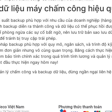
dữ liệu máy chấm công hiệu 
ần suất backup phù hợp với nhu cầu của doanh nghiệp (hàng 
h backup diễn ra thành công và dữ liệu có thể phục hồi đư
ể phòng ngừa các sự cố bất ngờ, nên lưu trữ bản sao lưu dữ
để tránh bị truy cập trái phép.
háp backup phù hợp với quy mô, ngân sách, và trình độ kỹ
àm đơn giản nhưng vô cùng quan trọng. Bằng cách thực hiệ
đảm bảo tính chính xác trong quá trình tính lương và quản 
t đầu thực hiện ngay hôm nay!
ản lý chấm công và backup dữ liệu, đừng ngần ngại liên hệ
eco Việt Nam
Phương thức thanh toán
iệu ZKTeco Việt Nam