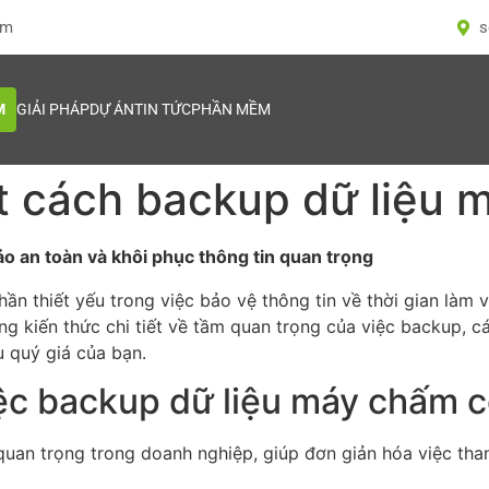
om
s
M
GIẢI PHÁP
DỰ ÁN
TIN TỨC
PHẦN MỀM
ết cách backup dữ liệu
 an toàn và khôi phục thông tin quan trọng
ần thiết yếu trong việc bảo vệ thông tin về thời gian làm
ững kiến thức chi tiết về tầm quan trọng của việc backup,
u quý giá của bạn.
ệc backup dữ liệu máy chấm 
quan trọng trong doanh nghiệp, giúp đơn giản hóa việc than