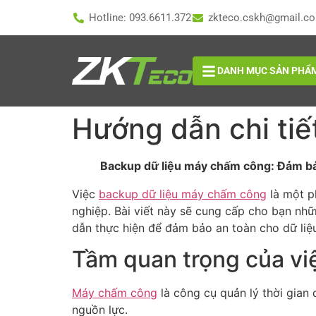
Hotline: 093.6611.372
zkteco.cskh@gmail.c
DANH MỤC SẢN PHẨ
Hướng dẫn chi ti
Backup dữ liệu máy chấm công: Đảm bảo
Việc
backup dữ liệu máy chấm công
là một ph
nghiệp. Bài viết này sẽ cung cấp cho bạn nh
dẫn thực hiện để đảm bảo an toàn cho dữ liệ
Tầm quan trọng của vi
Máy chấm công
là công cụ quản lý thời gian 
nguồn lực.