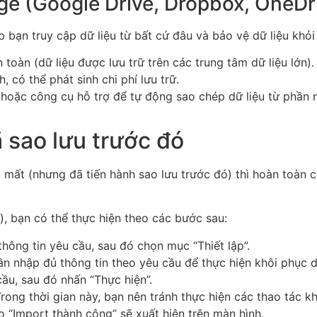
e (Google Drive, Dropbox, OneDr
p bạn truy cập dữ liệu từ bất cứ đâu và bảo vệ dữ liệu khỏi 
 toàn (dữ liệu được lưu trữ trên các trung tâm dữ liệu lớn).
 có thể phát sinh chi phí lưu trữ.
hoặc công cụ hỗ trợ để tự động sao chép dữ liệu từ phần 
ã sao lưu trước đó
ã mất (nhưng đã tiến hành sao lưu trước đó) thì hoàn toàn c
), bạn có thể thực hiện theo các bước sau:
ông tin yêu cầu, sau đó chọn mục “Thiết lập”.
 nhập đủ thông tin theo yêu cầu để thực hiện khôi phục dữ l
cầu, sau đó nhấn “Thực hiện”.
Trong thời gian này, bạn nên tránh thực hiện các thao tác k
o “Import thành công” sẽ xuất hiện trên màn hình.