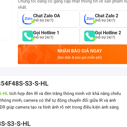
Chúng tôi đang cố gắng cập nhật thông tin về sản phẩm 
nhất.
Chat Zalo OA
Chat Zalo 2
(Hỗ trợ 24/7)
(Hỗ trợ 24/7)
Gọi Hotline 1
Gọi Hotline 2
(Hỗ trợ 24/7)
(Hỗ trợ 24/7)
NHẬN BÁO GIÁ NGAY
(Gọi điện & báo giá miễn phí)
-854F48S-S3-S-HL
S-HL
tích hợp đèn IR và đèn trắng thông minh với khả năng chiếu
 thông minh, camera có thể tự động chuyển đổi giữa IR và ánh
R giúp camera tạo ra hình ảnh rõ nét trong điều kiện ánh sáng
8S-S3-S-HL