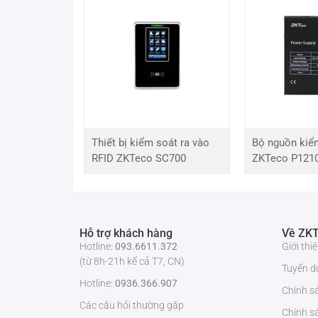
Cảm biến
Cảm biến CMOS 1/3” 4 MP
hình ảnh
Độ phân
2560 (Ngang) × 1440 (Dọc)
giải tối đa
Bộ nhớ
128MB
Thiết bị kiểm soát ra vào
Bộ nguồn kiể
trong
RFID ZKTeco SC700
ZKTeco P121
RAM
256MB
Hệ thống
Quét Tiến trình
quét
Hỗ trợ khách hàng
Về ZKT
Hotline:
093.6611.372
Giới th
(từ 8h-21h kể cả T7, CN)
Tốc độ màn
1/5 giây đến 1/100.000 giây
Tuyển d
trập điện tử
Hotline:
0936.366.907
Chính s
Các câu hỏi thường gặp
Chính s
Độ sáng tối
0,001 Lux @ F1.3 (AGC bật, Màu)0 