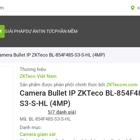
om
s
M
GIẢI PHÁP
DỰ ÁN
TIN TỨC
PHẦN MỀM
amera Bullet IP ZKTeco BL-854F48S-S3-S-HL (4MP)
Thương hiệu:
ZKTeco Việt Nam
Sản phẩm được phân phối chính thức bởi
ZKTecovn.com
Camera Bullet IP ZKTeco BL-854F4
S3-S-HL (4MP)
5
(7 đánh giá)
Mã: BL-854F48S-S3-S-HL
Danh mục:
Camera giám sát