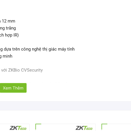
ến 12 mm
ng trắng
ch hợp IR)
 dựa trên công nghệ thị giác máy tính
ng minh
h với ZKBio CVSecurity
7 tiêu chuẩn chống nước và chống bụi
Xem Thêm
L-854F48S-S3-S-HL