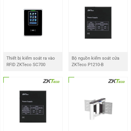
trong
RAM
256MB
Hệ thống
Quét Tiến trình
quét
Tốc độ màn
1/5 giây đến 1/100.000 giây
trập điện tử
Thiết bị kiểm soát ra vào
Bộ nguồn kiểm soát cửa
RFID ZKTeco SC700
ZKTeco P1210-B
Độ sáng tối
0,001Lux@F1.7~3.3 (AGC bật, Màu)
thiểu
0 lux (IR bật, Đen trắng)
Tỷ lệ S / N
>52 dB
Tầm xa IR
50m
Điều khiển
Tự động / Thủ công
bật/tắt đèn
chiếu sáng