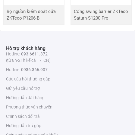
Bộ nguồn kiểm soát cửa
Cổng swing barrier ZKTeco
Số đèn
2*Đèn LED ánh sáng trắng
ZKTeco P1206-B
Saturn-S1200 Pro
chiếu sáng
Điều chỉnh
Pan: 0° ~ 360°
góc để lắp
Nghiêng: 0° ~ 90°
đặt
Xoay: 0° ~ 360°
Hỗ trợ khách hàng
Hotline:
093.6611.372
Hệ thống
PAL / NTSC
(từ 8h-21h kể cả T7, CN)
truyền hình
Hotline:
0936.366.907
Cài đặt hình
Chế độ kích hoạt, Độ sáng, Độ tương phản, Độ bão
Các câu hỏi thường gặp
ảnh
hòa, Sắc thái, Độ sắc nét, AGC,
Gửi yêu cầu hỗ trợ
Cân bằng trắng, Gamma, Chế độ đèn nền, có thể
điều chỉnh bằng phần mềm nền tảng hoặc trình
Hướng dẫn đặt hàng
duyệt web
Phương thức vận chuyển
Phần mềm
Hỗ trợ
Chính sách đổi trả
thiết lập lại
Hướng dẫn trả góp
mặc định