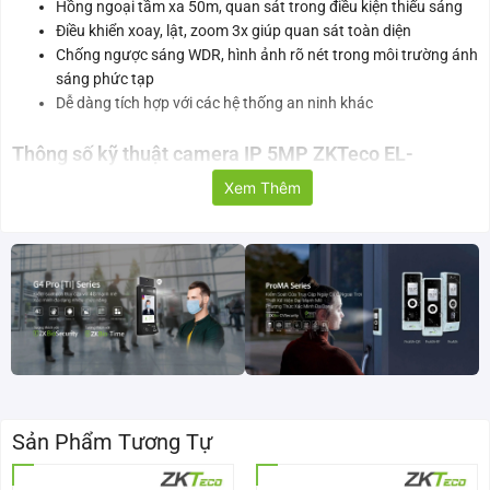
Hồng ngoại tầm xa 50m, quan sát trong điều kiện thiếu sáng
Điều khiển xoay, lật, zoom 3x giúp quan sát toàn diện
Chống ngược sáng WDR, hình ảnh rõ nét trong môi trường ánh
sáng phức tạp
Dễ dàng tích hợp với các hệ thống an ninh khác
Thông số kỹ thuật camera IP 5MP ZKTeco EL-
855P38I-S8-S
Xem Thêm
Model
EL-855P38I-S8-S
Máy ảnh
Cảm biến
1/2.7” 5MP CMOS
ảnh
Độ phân giải
2592(H) * 1944(V)
tối đa
Sản Phẩm Tương Tự
Bộ nhớ
128MB