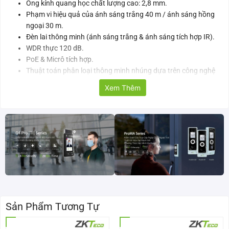
Ống kính quang học chất lượng cao: 2,8 mm.
Phạm vi hiệu quả của ánh sáng trắng 40 m / ánh sáng hồng
ngoại 30 m.
Đèn lai thông minh (ánh sáng trắng & ánh sáng tích hợp IR).
WDR thực 120 dB.
PoE & Micrô tích hợp.
Thuật toán phân loại thông minh nhúng dựa trên công nghệ
thị giác máy tính.
Xem Thêm
Hỗ trợ nhiều tính năng phân tích video thông minh.
Hỗ trợ nhiều trình duyệt web.
Xem từ xa bằng ứng dụng di động tương thích với ZKBio
CVSecurity.
Chống sét lên đến 6 kV.
Thiết kế vỏ kim loại và đạt tiêu chuẩn bảo vệ IP67 chống nước
và bụi.
Thông số kỹ thuật camera IP 5MP ES-855P31C-S8-
MI-S-HL
Sản Phẩm Tương Tự
Model
ES-855P31C-S8-MI-S-HL