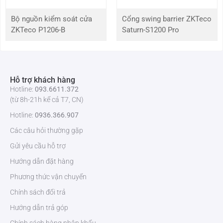
Tối Thiểu
Bộ nguồn kiểm soát cửa
Cổng swing barrier ZKTeco
0 lux (IR bật, Đen & Trắng)
ZKTeco P1206-B
Saturn-S1200 Pro
Tỷ Lệ
> 52 dB
S/N
Hỗ trợ khách hàng
Khoảng
40 m
Hotline:
093.6611.372
Cách IR
(từ 8h-21h kể cả T7, CN)
Hotline:
0936.366.907
Khoảng
30 m
Cách Ánh
Các câu hỏi thường gặp
Sáng
Trắng
Gửi yêu cầu hỗ trợ
Hướng dẫn đặt hàng
Điều
Tự động / Thủ công
Khiển
Phương thức vận chuyển
Bật/Tắt
Chính sách đổi trả
Đèn
Chiếu
Hướng dẫn trả góp