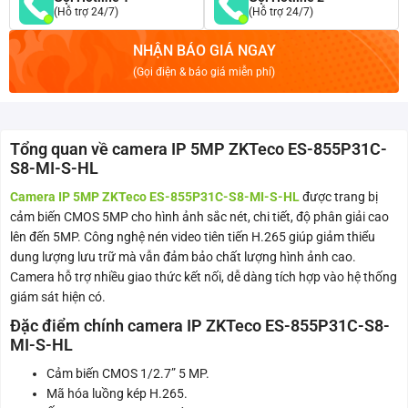
(Hỗ trợ 24/7)
(Hỗ trợ 24/7)
NHẬN BÁO GIÁ NGAY
(Gọi điện & báo giá miễn phí)
Tổng quan về camera IP 5MP ZKTeco ES-855P31C-
S8-MI-S-HL
Camera IP 5MP ZKTeco ES-855P31C-S8-MI-S-HL
được trang bị
cảm biến CMOS 5MP cho hình ảnh sắc nét, chi tiết, độ phân giải cao
lên đến 5MP. Công nghệ nén video tiên tiến H.265 giúp giảm thiểu
dung lượng lưu trữ mà vẫn đảm bảo chất lượng hình ảnh cao.
Camera hỗ trợ nhiều giao thức kết nối, dễ dàng tích hợp vào hệ thống
giám sát hiện có.
Đặc điểm chính camera IP ZKTeco ES-855P31C-S8-
MI-S-HL
Cảm biến CMOS 1/2.7” 5 MP.
Mã hóa luồng kép H.265.