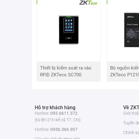
Model
ES-855P32T-S8-MI-S-
Cảm Biến Hình Ảnh
Cảm biến CMOS 1/2.7” 
Độ Phân Giải Tối Đa
2592 (H) × 1944 (V)
ROM
128 MB
RAM
256 MB
Thiết bị kiểm soát ra vào
Bộ nguồn kiể
RFID ZKTeco SC700
ZKTeco P121
Hệ Thống Quét
Progressive Scan
Tốc Độ Chụp Điện Tử
1/5 s đến 1/100,000 s
Hỗ trợ khách hàng
Về ZKT
Ánh Sáng Tối Thiểu
0.001 Lux @ F1.3 (AGC 
Hotline:
093.6611.372
Giới th
(từ 8h-21h kể cả T7, CN)
Tuyển d
0 lux (IR bật, Đen & Trắn
Hotline:
0936.366.907
Chính s