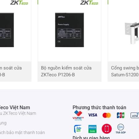
HL
5 MP
m soát cửa
Bộ nguồn kiểm soát cửa
Cổng swing b
0-B
ZKTeco P1206-B
Saturn-S1200
eco Việt Nam
Phương thức thanh toán
bật, màu)
iệu ZKTeco Việt Nam
ụng
g)
ách bảo mật thanh toán
Dịch vụ giao hàng