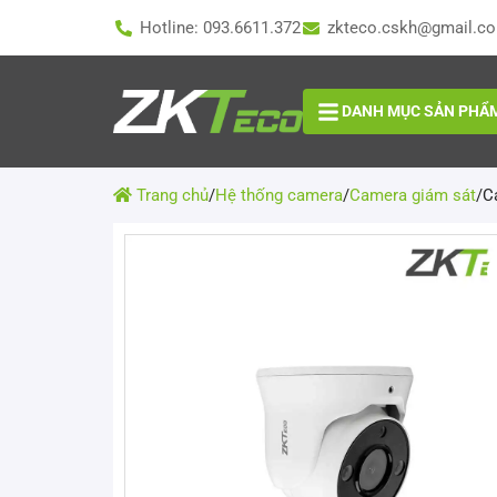
Hotline: 093.6611.372
zkteco.cskh@gmail.c
DANH MỤC SẢN PHẨ
Trang chủ
/
Hệ thống camera
/
Camera giám sát
/
C