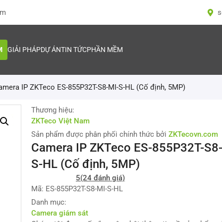
om
s
M
GIẢI PHÁP
DỰ ÁN
TIN TỨC
PHẦN MỀM
amera IP ZKTeco ES-855P32T-S8-MI-S-HL (Cố định, 5MP)
Thương hiệu:
ZKTeco Việt Nam
Sản phẩm được phân phối chính thức bởi
ZKTecovn.com
Camera IP ZKTeco ES-855P32T-S8-
S-HL (Cố định, 5MP)
5
(24 đánh giá)
Mã: ES-855P32T-S8-MI-S-HL
Danh mục:
Camera giám sát