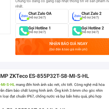
Chúng tôi đang cố gắng cập nhật thông tin về sản phẩm 
nhất.
Chat Zalo OA
Chat Zalo 2
(Hỗ trợ 24/7)
(Hỗ trợ 24/7)
Gọi Hotline 1
Gọi Hotline 2
(Hỗ trợ 24/7)
(Hỗ trợ 24/7)
NHẬN BÁO GIÁ NGAY
(Gọi điện & báo giá miễn phí)
h 5MP ZKTeco ES-855P32T-S8-MI-S-HL
-MI-S-HL
mang đến hình ảnh sắc nét, chi tiết. Công nghệ mã hóa
 vẫn đảm bảo chất lượng hình ảnh. Ống kính 3.6mm cho góc nhìn
m loại đạt chuẩn IP67, chống nước và bụi bẩn hiệu quả, phù hợp