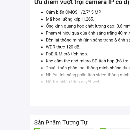
Ưu điểm vượt trội camera IP cố 
Cảm biến CMOS 1/2.7” 5 MP.
Mã hóa luồng kép H.265.
Ống kính quang học chất lượng cao: 3,6 mm
Phạm vi hiệu quả của ánh sáng trắng 40 m 
Đèn lai thông minh (ánh sáng trắng & ánh sá
WDR thực 120 dB.
PoE & Micrô tích hợp.
Khe cắm thẻ nhớ micro-SD tích hợp (hỗ trợ 
Thuật toán phân loại thông minh nhúng dựa 
Nhiều tính năng phân tích video thông minh
Hỗ trợ nhiều trình duyệt web.
Xem từ xa bằng ứng dụng di động tương thí
Chống sét lên đến 6 kV.
Thiết kế vỏ kim loại và đạt tiêu chuẩn bảo 
Thông số kỹ thuật của camera I
Sản Phẩm Tương Tự