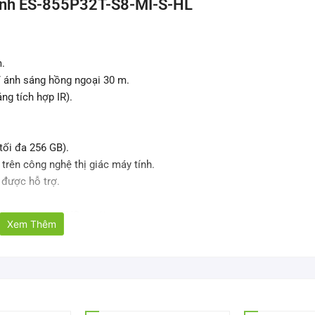
định ES-855P32T-S8-MI-S-HL
.
/ ánh sáng hồng ngoại 30 m.
ng tích hợp IR).
tối đa 256 GB).
trên công nghệ thị giác máy tính.
 được hỗ trợ.
ch với ZKBio CVSecurity.
Xem Thêm
vệ IP67 chống thấm nước và bụi.
P cố định 5MP ES-855P32T-S8-MI-S-HL