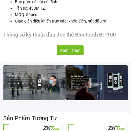
Bao gồm cả cột cố định.
Tần số: 433MHZ.
MOQ: 50pcs.
Giao diện điều khiển truy cập: khóa điện, nút đầu ra.
Thông số kỹ thuật đầu đọc thẻ Bluetooth BT-100
Tên sản phẩm
BT-100
Xem Thêm
Thích hợp cho
những loại xe ô tô với lớp kim loại dày
Thích hợp cho xe
có dán film cách nhiệt
Bao gồm
cả cột cố định
Tần số
433MHZ
Sản Phẩm Tương Tự
MOQ
50pcs