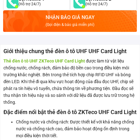
(Hỗ trợ 24/7)
(Hỗ trợ 24/7)
NHẬN BÁO GIÁ NGAY
(Gọi điện & báo giá miễn phí)
Giới thiệu chung thẻ đèn ô tô UHF UHF Card Light
Thẻ đèn ô tô UHF ZKTeco UHF Card Light
được làm từ vật liệu
chống nước, chống rách, đảm bảo độ bền cao trong điều kiện môi
trường khắc nghiệt. Bên trong thẻ tích hợp chip RFID UHF và bóng
đèn LED. Khi thẻ đi qua khu vực hoạt động của đầu đọc UHF, chip sẽ
phát ra tín hiệu vô tuyến, chứa thông tin về phương tiện. Đầu đọc sẽ
thu nhận tín hiệu này và so sánh với dữ liệu đã được lưu trữ trong hệ
thống.
Đặc điểm nổi bật thẻ đèn ô tô ZKTeco UHF Card Light
Chống nước và chống rách: Được thiết kế với khả năng chống
nước và chống rách cao, đảm bảo hoạt động ổn định trong
mọi điều kiện thời tiết.