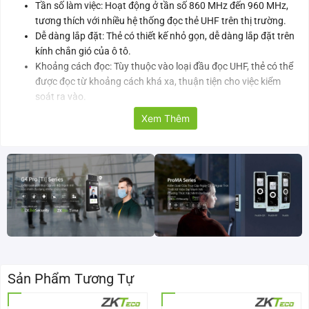
Tần số làm việc: Hoạt động ở tần số 860 MHz đến 960 MHz,
tương thích với nhiều hệ thống đọc thẻ UHF trên thị trường.
Dễ dàng lắp đặt: Thẻ có thiết kế nhỏ gọn, dễ dàng lắp đặt trên
kính chắn gió của ô tô.
Khoảng cách đọc: Tùy thuộc vào loại đầu đọc UHF, thẻ có thể
được đọc từ khoảng cách khá xa, thuận tiện cho việc kiểm
soát ra vào.
Bảo mật cao: Sử dụng công nghệ RFID UHF, đảm bảo tính bảo
Xem Thêm
mật cao cho dữ liệu.
Tuổi thọ cao: Thẻ có tuổi thọ cao, giảm thiểu chi phí thay thế.
Bảng thông số kỹ thuật thẻ đèn ô tô UHF Card Light
Model sản phẩm
UHF Card Light Tag
Tần số làm việc
860MHz đến 960MHz
Khoảng cách đọc
8m đến 10m
Sản Phẩm Tương Tự
Giao thức
ISO18000-6C