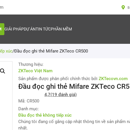
om
s
M
GIẢI PHÁP
DỰ ÁN
TIN TỨC
PHẦN MỀM
iếp xúc
/
Đầu đọc ghi thẻ Mifare ZKTeco CR500
Thương hiệu:
ZKTeco Việt Nam
Sản phẩm được phân phối chính thức bởi
ZKTecovn.com
Đầu đọc ghi thẻ Mifare ZKTeco CR
4,7
(19 đánh giá)
Mã: CR500
Danh mục:
Đầu đọc thẻ không tiếp xúc
Chúng tôi đang cố gắng cập nhật thông tin về sản phẩm 
nhất.