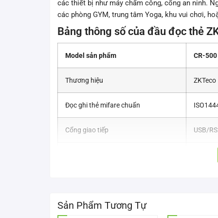
các thiết bị như máy chấm công, cổng an ninh. Ng
các phòng GYM, trung tâm Yoga, khu vui chơi, hoặ
Bảng thông số của đầu đọc thẻ 
Model sản phẩm
CR-500
Thương hiệu
ZKTeco
Đọc ghi thẻ mifare chuẩn
ISO1444
Cổng giao tiếp
USB/RS
Khoảng cách đọc
≤10 cm
Đọc/ghi các loại thẻ mifare
Mifare 1
Mifare 
SRIX4K
Sản Phẩm Tương Tự
I.CODE 