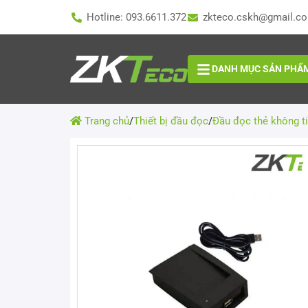
Hotline: 093.6611.372
zkteco.cskh@gmail.c
DANH MỤC SẢN PHẨ
Trang chủ
/
Thiết bị đầu đọc
/
Đầu đọc thẻ không t