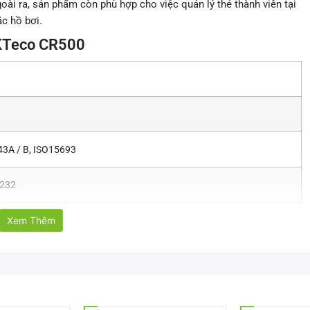
oài ra, sản phẩm còn phù hợp cho việc quản lý thẻ thành viên tại
c hồ bơi.
ZKTeco CR500
3A / B, ISO15693
232
Xem Thêm
K , Mifare 4K , Mifare Utralight , Mifare DesFire ,
Pro, SHC1102, SHC1104, SLE66R35, SR176,
, AT88RF020, SLE66CL160S, SAMSUNG K8,
SLI, Tag IT, SRF55V01P, SRF55V02P,