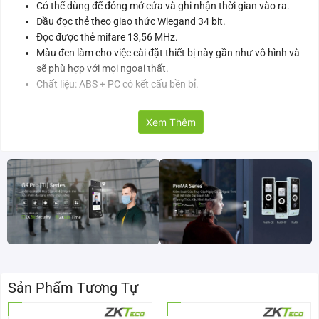
Có thể dùng để đóng mở cửa và ghi nhận thời gian vào ra.
Đầu đọc thẻ theo giao thức Wiegand 34 bit.
Đọc được thẻ mifare 13,56 MHz.
Màu đen làm cho việc cài đặt thiết bị này gần như vô hình và
sẽ phù hợp với mọi ngoại thất.
Chất liệu: ABS + PC có kết cấu bền bỉ.
Thông số kỹ thuật đầu đọc thẻ Mifare KR202M
Xem Thêm
Model
KR202E
Đọc thẻ
Mifare 13,56MHz or PIN
Khoảng cách đọc thẻ tối đa
5cm
Cổng kết nối
Wiegand 34 bit
Sản Phẩm Tương Tự
Trạng thái hiển thị
Đèn LED 2 màu xanh / đỏ