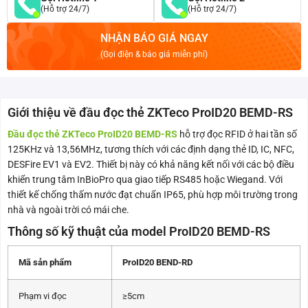
(Hỗ trợ 24/7)
(Hỗ trợ 24/7)
NHẬN BÁO GIÁ NGAY
(Gọi điện & báo giá miễn phí)
Giới thiệu về đầu đọc thẻ ZKTeco ProID20 BEMD-RS
Đầu đọc thẻ ZKTeco ProID20 BEMD-RS
hỗ trợ đọc RFID ở hai tần số
125KHz và 13,56MHz, tương thích với các định dạng thẻ ID, IC, NFC,
DESFire EV1 và EV2. Thiết bị này có khả năng kết nối với các bộ điều
khiển trung tâm InBioPro qua giao tiếp RS485 hoặc Wiegand. Với
thiết kế chống thấm nước đạt chuẩn IP65, phù hợp môi trường trong
nhà và ngoài trời có mái che.
Thông số kỹ thuật của model ProID20 BEMD-RS
Mã sản phẩm
ProID20 BEND-RD
Phạm vi đọc
≥5cm