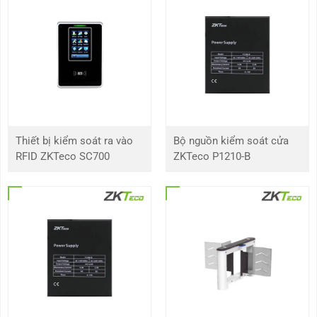
Điện áp hoạt động
7 ~ 13V một chiều, 80mA
LED hiển thị
Đèn chờ màu trắng nhấp nháy
Đèn LED đỏ và xanh lục
Âm thanh
Tiếng kêu bíp
Thiết bị kiểm soát ra vào
Bộ nguồn kiểm soát cửa
Nhiệt độ hoạt động
-20°C ~ 65°C
RFID ZKTeco SC700
ZKTeco P1210-B
Độ ẩm hoạt động
10% đến 90%RH
Tiêu chuẩn bảo vệ
IP66
Kích thước (L x W x
90 * 90 * 16(mm)
H)
Chứng nhận
CE ; FCC