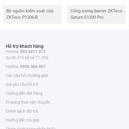
Tính năng nổi bật đầu đọc thẻ ProID20 BEMD-RS
Bộ nguồn kiểm soát cửa
Cổng swing barrier ZKTeco
Chất liệu ABS+PC.
ZKTeco P1206-B
Saturn-S1200 Pro
Báo động chống giả mạo.
Dễ dàng sử dụng và lắp đặt.
Tốc độ đọc thử nhanh khoảng 3s
Mức độ hoạt động ổn định với hiệu suất cao.
Hỗ trợ khách hàng
Lắp đặt trong nhà và ngoài trời chống thấm nước IP65.
Hotline:
093.6611.372
Đèn LED hiển thị và âm thanh cảm báotrạng thái làm việc.
(từ 8h-21h kể cả T7, CN)
Đọc thông tin từ đa dạng loại thẻ: IC/ ID/ DESFire EV1, EV2/
Hotline:
0936.366.907
NFC.
Các câu hỏi thường gặp
Gửi yêu cầu hỗ trợ
Hướng dẫn đặt hàng
Phương thức vận chuyển
Chính sách đổi trả
Hướng dẫn trả góp