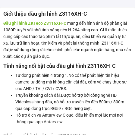
Giới thiệu đầu ghi hình Z3116XH-C
Đầu ghi hình ZKTeco Z3116XH-C
mang đến hình ảnh độ phân giải
1080P tuyệt vời nhờ tính năng nén H.264 nâng cao. GUI thân thiện
cung cấp các thao tác phím tắt trực quan, điều khiển và quản lý từ
xa, lưu trữ linh hoạt, tìm kiếm và phát lại thông minh. Z3116XH-C
được sử dụng rộng rãi cho chính phủ, các ngành ngân hàng, nhà sản
xuất, các dự án giáo dục.
Tính năng nổi bật của đầu ghi hình Z3116XH-C
Tự động phát hiện 4 trong 1.Nó có thể phát hiện tín hiệu
camera tự động mà không cần cài đặt, cắm và chạy thực sự
cho AHD / TVI / CVI / CVBS.
Truyền khoảng cách dài.Được hỗ trợ bởi công nghệ HD
Videoloss hàng đầu, nó hỗ trợ truyền lên đến 500m / 800m
qua cáp đồng trục RG59 / RG6 riêng biệt.
Hỗ trợ dịch vụ AntarView Cloud, điều khiển mọi lúc mọi nơi
thông qua app Antarview.