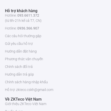
Kênh
16
phát lại
Hỗ trợ khách hàng
Hotline:
093.6611.372
(từ 8h-21h kể cả T7, CN)
Chế độ
Thời gian / Ngày, MD và Tìm kiếm chính xác , Tìm kiếm
tìm kiếm
thông minh
Hotline:
0936.366.907
Các câu hỏi thường gặp
Chức
Phát, Tạm dừng, Dừng, Tua lại, Phát nhanh , Phát chậm
năng
, Camera tiếp theo , Camera trước , Toàn màn hình,
Gửi yêu cầu hỗ trợ
phát lại
Ngẫu nhiên, Chọn sao lưu , Zoom kỹ thuật số
Hướng dẫn đặt hàng
Phương thức vận chuyển
Chế độ
Thiết bị / Mạng USB
sao lưu
Chính sách đổi trả
Hướng dẫn trả góp
Giao diện và lưu trữ
Chính sách hàng nhập khẩu
Giao
1 -RJ 45 cổng (10 / 100Mbps)
Hỗ trợ: zkteco.cskh@gmail.com
diện
mạng
Về ZKTeco Việt Nam
Giới thiệu ZKTeco Việt Nam
Ổ cứng
8 SATA, dung lượng tối đa 10TB cho mỗi ổ cứng