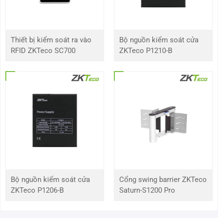
Phát hiện và báo động video
Linkaged
Báo động , Liên kết Bản ghi, Ảnh chụp nhanh, Liên kết
Thiết bị kiểm soát ra vào
Bộ nguồn kiểm soát cửa
Sự kiện
PTZ , Tham quan, Hiển thị tin nhắn, Bộ rung, Gửi email,
FTP, Tải lên đám mây, Báo động đẩy
RFID ZKTeco SC700
ZKTeco P1210-B
Phát
Khu MD : 396 (22 x 18)
hiện
chuyển
động
Đầu vào
16
báo
động
Đầu ra
4
báo
Bộ nguồn kiểm soát cửa
Cổng swing barrier ZKTeco
động
ZKTeco P1206-B
Saturn-S1200 Pro
Phát lại và sao lưu