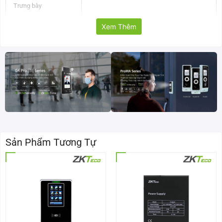
Trưng bày
Xem Thêm
Giao diện
1 HDMI, 1 VGA
OSD
Camera Title, Time, Video Loss, Motion
Detection, Ghi âm
Phát hiện và báo
động video
Linkaged Sự kiện
Báo động Out, Bản ghi liên kết, Ảnh chụp
nhanh, Liên kết PTZ, Tham quan, Hiển thị
tin nhắn, Bộ rung, Gửi email, FTP, Tải lên
Sản Phẩm Tương Tự
đám mây, Báo động đẩy
Phát hiện chuyển
MD khu: 396 (22×18)
động
Đầu vào
8 kênh