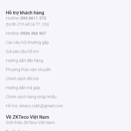
Ổ cứng
2 SATA, dung lượng tối đa 10TB cho mỗi ổ
Hỗ trợ khách hàng
cứng
Hotline:
093.6611.372
(từ 8h-21h kể cả T7, CN)
USB
2xUSB 2.0
Hotline:
0936.366.907
Các câu hỏi thường gặp
Âm thanh và video
Gửi yêu cầu hỗ trợ
Kênh đầu vào IPC
8
Hướng dẫn đặt hàng
Phương thức vận chuyển
Nói chuyện hai chiều
1 kênh đầu vào, 1 kênh đầu ra, RCA
Chính sách đổi trả
Ghi âm
Hướng dẫn trả góp
Chính sách hàng nhập khẩu
Nén video
H.265+ / H.265 / H.264+ / H.264
Hỗ trợ: zkteco.cskh@gmail.com
Độ phân giải ghi
8MP / 6MP / 5MP / 4MP / 3MP / 1080P /
Về ZKTeco Việt Nam
1.3MP / 720P, v.v.
Giới thiệu ZKTeco Việt Nam