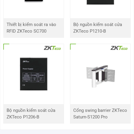
Đầu ra
4 kênh
Phát lại và sao lưu
Thiết bị kiểm soát ra vào
Bộ nguồn kiểm soát cửa
RFID ZKTeco SC700
ZKTeco P1210-B
Kênh phát lại
8
Chế độ tìm kiếm
Thời gian / ngày, MD và chính xác tìm
kiếm, thông minh Search
Chức năng phát lại
Phát, Tạm dừng, Dừng, Tua lại, Phát
nhanh, Phát chậm, Camera tiếp theo,
Camera trước, Toàn màn hình, Shuffle, Lựa
chọn sao lưu, Zoom kỹ thuật số
Chế độ sao lưu
Thiết bị / Mạng USB
Bộ nguồn kiểm soát cửa
Cổng swing barrier ZKTeco
Giao diện và lưu trữ
ZKTeco P1206-B
Saturn-S1200 Pro
Giao diện mạng
1 – RJ 45 cổng (10/100Mbps)