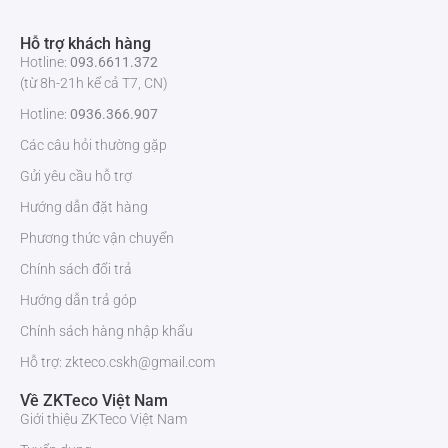
Hỗ trợ khách hàng
Chế độ
Thiết bị / Mạng USB
Hotline:
093.6611.372
sao lưu
(từ 8h-21h kể cả T7, CN)
Giao
Hotline:
0936.366.907
diện và
Các câu hỏi thường gặp
lưu trữ
Gửi yêu cầu hỗ trợ
Giao
1 RJ45 cổng (10 / 100Mbps)
Hướng dẫn đặt hàng
diện
mạng
Phương thức vận chuyển
Chính sách đổi trả
Ổ cứng
2 SATA, dung lượng tối đa 10TB cho mỗi ổ cứng
Hướng dẫn trả góp
Chính sách hàng nhập khẩu
USB
2xUSB 2.0
Hỗ trợ: zkteco.cskh@gmail.com
Âm
Về ZKTeco Việt Nam
thanh và
video
Giới thiệu ZKTeco Việt Nam