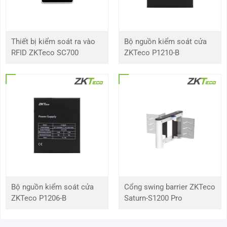
hiện
chuyển
động
Thiết bị kiểm soát ra vào
Bộ nguồn kiểm soát cửa
Đầu vào
8 kênh
RFID ZKTeco SC700
ZKTeco P1210-B
Đầu ra
4 kênh
Phát lại
và sao
lưu
Kênh
16
phát lại
Chế độ
Thời gian / ngày, MD và chính xác tìm kiếm, thông minh
tìm kiếm
Search
Bộ nguồn kiểm soát cửa
Cổng swing barrier ZKTeco
ZKTeco P1206-B
Saturn-S1200 Pro
Chức
Phát, Tạm dừng, Dừng, Tua lại, Phát nhanh, Phát chậm,
năng
Camera tiếp theo, Camera trước, Toàn màn hình,
phát lại
Shuffle, Chọn sao lưu, Zoom kỹ thuật số