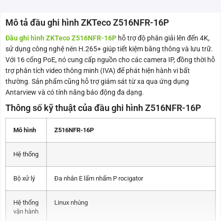
Mô tả đầu ghi hình ZKTeco Z516NFR-16P
Đầu ghi hình ZKTeco Z516NFR-16P
hỗ trợ độ phân giải lên đến 4K,
sử dụng công nghệ nén H.265+ giúp tiết kiệm băng thông và lưu trữ.
Với 16 cổng PoE, nó cung cấp nguồn cho các camera IP, đồng thời hỗ
trợ phân tích video thông minh (IVA) để phát hiện hành vi bất
thường. Sản phẩm cũng hỗ trợ giám sát từ xa qua ứng dụng
Antarview và có tính năng báo động đa dạng.
Thông số kỹ thuật của đầu ghi hình Z516NFR-16P
Mô hình
Z516NFR-16P
Hệ thống
Bộ xử lý
Đa nhân E lẩm nhẩm P rocigator
Hệ thống
Linux nhúng
vận hành