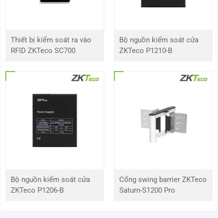
chính
Hệ điều
LINUX nhúng
Thiết bị kiểm soát ra vào
Bộ nguồn kiểm soát cửa
hành
RFID ZKTeco SC700
ZKTeco P1210-B
Video
và Âm
thanh
Đầu vào
8CH
IPC tối
đa
Đàm
Ủng hộ
thoại
hai
chiều
Bộ nguồn kiểm soát cửa
Cổng swing barrier ZKTeco
ZKTeco P1206-B
Saturn-S1200 Pro
Nén âm
G.711u
thanh