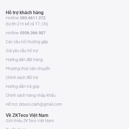
Xem
Hỗ trợ khách hàng
trực
tiếp
Hotline:
093.6611.372
(từ 8h-21h kể cả T7, CN)
Hiển thị
1 / 4 / 6 / 8 KÊNH
Hotline:
0936.366.907
chia
Các câu hỏi thường gặp
tách
Gửi yêu cầu hỗ trợ
Độ
5MP(2592*1944) / 2MP(1920*1080) /
Hướng dẫn đặt hàng
phân
1.3MP(1280*1024) / 1MP(1280*720) / D1(1024*768)
giải
Phương thức vận chuyển
Chính sách đổi trả
Khả
1CH@5MP / 8CH@D1 (25/30fps)
năng
Hướng dẫn trả góp
xem
Chính sách hàng nhập khẩu
trực
tiếp
Hỗ trợ: zkteco.cskh@gmail.com
Về ZKTeco Việt Nam
ghi âm
Giới thiệu ZKTeco Việt Nam