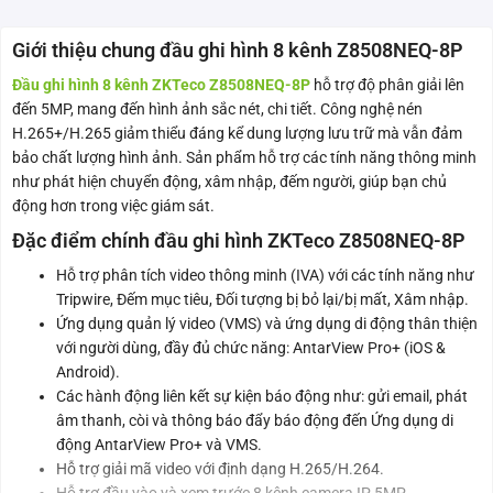
Giới thiệu chung đầu ghi hình 8 kênh Z8508NEQ-8P
Đầu ghi hình 8 kênh ZKTeco Z8508NEQ-8P
hỗ trợ độ phân giải lên
đến 5MP, mang đến hình ảnh sắc nét, chi tiết. Công nghệ nén
H.265+/H.265 giảm thiểu đáng kể dung lượng lưu trữ mà vẫn đảm
bảo chất lượng hình ảnh. Sản phẩm hỗ trợ các tính năng thông minh
như phát hiện chuyển động, xâm nhập, đếm người, giúp bạn chủ
động hơn trong việc giám sát.
Đặc điểm chính đầu ghi hình ZKTeco Z8508NEQ-8P
Hỗ trợ phân tích video thông minh (IVA) với các tính năng như
Tripwire, Đếm mục tiêu, Đối tượng bị bỏ lại/bị mất, Xâm nhập.
Ứng dụng quản lý video (VMS) và ứng dụng di động thân thiện
với người dùng, đầy đủ chức năng: AntarView Pro+ (iOS &
Android).
Các hành động liên kết sự kiện báo động như: gửi email, phát
âm thanh, còi và thông báo đẩy báo động đến Ứng dụng di
động AntarView Pro+ và VMS.
Hỗ trợ giải mã video với định dạng H.265/H.264.