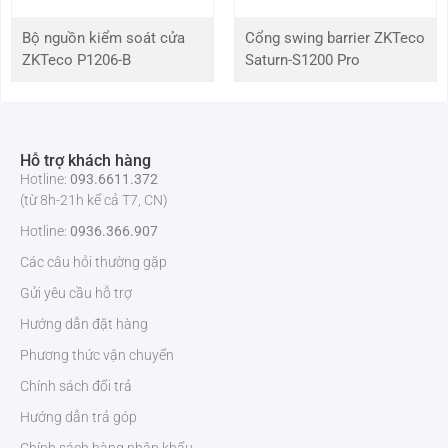
Dung Lượng
1 thẻ quản trị viên, 3 thẻ quản lý, 1 thẻ Khách, 1
Người Dùng
mật khẩu quản trị viên, 1 mật khẩu khách hoặc
Bộ nguồn kiểm soát cửa
Cổng swing barrier ZKTeco
Chế Độ Công
mật khẩu tạm thời một lần
ZKTeco P1206-B
Saturn-S1200 Pro
Khai
Dung Lượng
1 thẻ quản trị viên, 3 thẻ quản lý, 1 thẻ Khách, 1
Người Dùng
mật khẩu quản trị viên, 1 mật khẩu người quản lý
Chế Độ Riêng
Hỗ trợ khách hàng
Tư
Hotline:
093.6611.372
(từ 8h-21h kể cả T7, CN)
Nhiệt Độ Hoạt
-25°C đến 70°C
Hotline:
0936.366.907
Động
Các câu hỏi thường gặp
Giao Diện Khẩn
Giắc cắm nguồn 2.5mm DC 6V
Gửi yêu cầu hỗ trợ
Cấp
Hướng dẫn đặt hàng
Độ Ẩm Hoạt
2% đến 93%RH (Không ngưng tụ)
Phương thức vận chuyển
Động
Chính sách đổi trả
Hướng dẫn trả góp
Kích Thước
10855.214.7mm (LWD)
Khóa Mặt