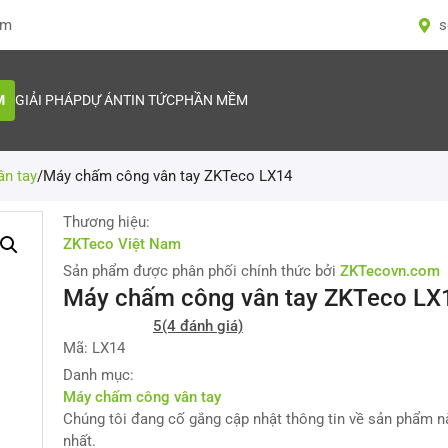
om
s
M
GIẢI PHÁP
DỰ ÁN
TIN TỨC
PHẦN MỀM
n tay
/
Máy chấm công vân tay ZKTeco LX14
Thương hiệu:
ZKTeco Việt Nam
Sản phẩm được phân phối chính thức bởi
ZKTecovn.com
Máy chấm công vân tay ZKTeco LX
5
(4 đánh giá)
Mã: LX14
Danh mục:
Máy chấm công vân tay
Chúng tôi đang cố gắng cập nhật thông tin về sản phẩm 
nhất.