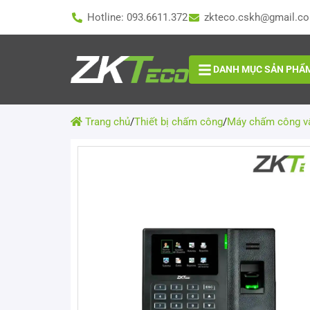
Hotline: 093.6611.372
zkteco.cskh@gmail.c
DANH MỤC SẢN PHẨ
Trang chủ
/
Thiết bị chấm công
/
Máy chấm công vâ