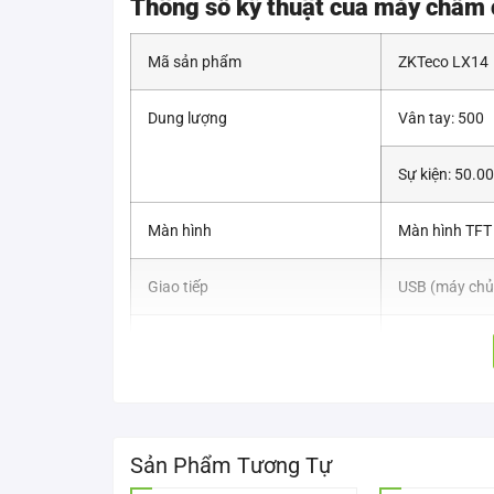
Thông số kỹ thuật của máy chấm
Mã sản phẩm
ZKTeco LX14
Dung lượng
Vân tay: 500
Sự kiện: 50.0
Màn hình
Màn hình TFT 
Giao tiếp
USB (máy chủ
Chức năng tiêu chuẩn
Chuông theo lị
9 ID người dù
Nguồn cấp
5V DC 800MA
Sản Phẩm Tương Tự
Nhiệt độ hoạt động
0°C – 45°C