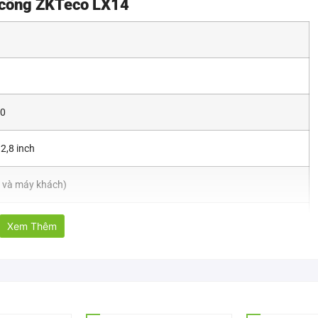
 công ZKTeco LX14
00
2,8 inch
 và máy khách)
ch trình, đầu ghi SSR, đầu vào T9,
Xem Thêm
ng kỹ thuật số, Kiểm tra bản ghi, Đa ngôn ngữ