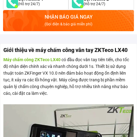
(Hỗ trợ 24/7)
(Hỗ trợ 24/7)
NHẬN BÁO GIÁ NGAY
(Gọi điện & báo giá miễn phí)
Giới thiệu về máy chấm công vân tay ZKTeco LX40
Máy chấm công ZKTeco LX40
có đầu đọc vân tay tiên tiến, cho tốc
độ nhận diện chính xác và nhanh chóng dưới 1s. Thiết bị sử dụng
thuật toán ZKFinger VX 10.0 nên đảm bảo hoạt động ổn định liên
tục, ít xảy ra các lỗi hỏng vặt. Máy cũng được trang bị phần mềm
quản lý chấm công chuyên nghiệp, hỗ trợ nhiều tính năng như báo
cáo, cài đặt ca làm việc.