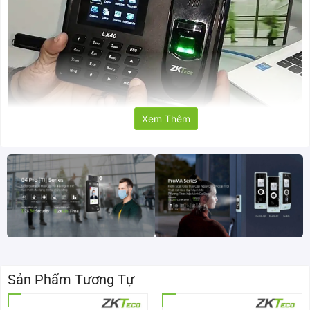
Xem Thêm
Giới thiệu về máy chấm công vân tay ZKTeco LX40
Bảng thông số kỹ thuật chi tiết của máy chấm công
ZKTeco LX40
Tiêu chí kỹ
Thông số chi tiết
thuật
Mã sản
ZKTeco LX40
phẩm
Sản Phẩm Tương Tự
Bảo hành
12 tháng