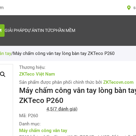
om
s
M
GIẢI PHÁP
DỰ ÁN
TIN TỨC
PHẦN MỀM
n tay
/
Máy chấm công vân tay lòng bàn tay ZKTeco P260
Thương hiệu:
ZKTeco Việt Nam
Sản phẩm được phân phối chính thức bởi
ZKTecovn.com
Máy chấm công vân tay lòng bàn ta
ZKTeco P260
4,5
(7 đánh giá)
Mã: P260
Danh mục:
Máy chấm công vân tay