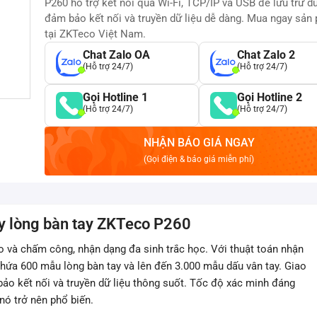
P260 hỗ trợ kết nối qua Wi-Fi, TCP/IP và USB để lưu trữ dữ
đảm bảo kết nối và truyền dữ liệu dễ dàng. Mua ngay sản
tại ZKTeco Việt Nam.
Chat Zalo OA
Chat Zalo 2
(Hỗ trợ 24/7)
(Hỗ trợ 24/7)
Gọi Hotline 1
Gọi Hotline 2
(Hỗ trợ 24/7)
(Hỗ trợ 24/7)
NHẬN BÁO GIÁ NGAY
(Gọi điện & báo giá miễn phí)
y lòng bàn tay ZKTeco P260
ào và chấm công, nhận dạng đa sinh trắc học. Với thuật toán nhận
 chứa 600 mẫu lòng bàn tay và lên đến 3.000 mẫu dấu vân tay. Giao
bảo kết nối và truyền dữ liệu thông suốt. Tốc độ xác minh đáng
nó trở nên phổ biến.