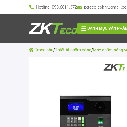
Hotline: 093.6611.372
zkteco.cskh@gmail.c
DANH MỤC SẢN PHẨ
Trang chủ
/
Thiết bị chấm công
/
Máy chấm công vâ