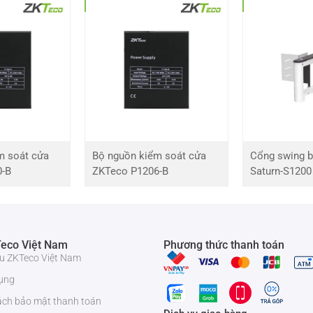
in bên ngoài
đọc FP
m soát cửa
Bộ nguồn kiểm soát cửa
Cổng swing b
0-B
ZKTeco P1206-B
Saturn-S1200
eco Việt Nam
Phương thức thanh toán
iệu ZKTeco Việt Nam
ụng
ách bảo mật thanh toán