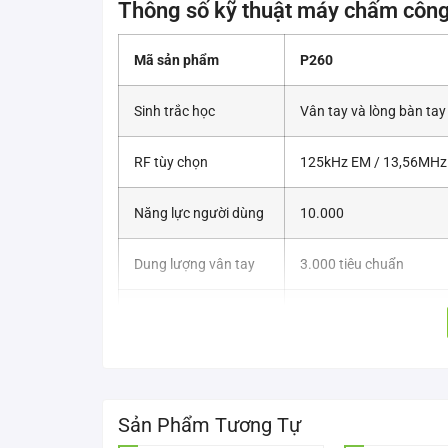
Thông số kỹ thuật máy chấm công
Mã sản phẩm
P260
Sinh trắc học
Vân tay và lòng bàn tay
RF tùy chọn
125kHz EM / 13,56MHz
Năng lực người dùng
10.000
Dung lượng vân tay
3.000 tiêu chuẩn
Công suất lòng bàn
600
tay
Giao diện kết nối
TCP / IP:10/100 triệu
PoE Tùy chọn
Sản Phẩm Tương Tự
Wifi
USB 2.0 (Máy chủ)