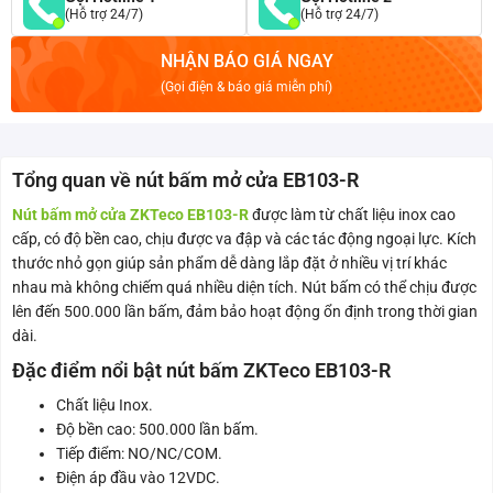
(Hỗ trợ 24/7)
(Hỗ trợ 24/7)
NHẬN BÁO GIÁ NGAY
(Gọi điện & báo giá miễn phí)
Tổng quan về nút bấm mở cửa EB103-R
Nút bấm mở cửa ZKTeco EB103-R
được làm từ chất liệu inox cao
cấp, có độ bền cao, chịu được va đập và các tác động ngoại lực. Kích
thước nhỏ gọn giúp sản phẩm dễ dàng lắp đặt ở nhiều vị trí khác
nhau mà không chiếm quá nhiều diện tích. Nút bấm có thể chịu được
lên đến 500.000 lần bấm, đảm bảo hoạt động ổn định trong thời gian
dài.
Đặc điểm nổi bật nút bấm ZKTeco EB103-R
Chất liệu Inox.
Độ bền cao: 500.000 lần bấm.
Tiếp điểm: NO/NC/COM.
Điện áp đầu vào 12VDC.