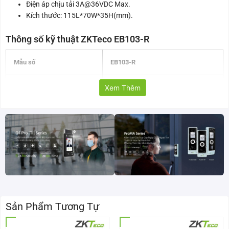
Điện áp chịu tải 3A@36VDC Max.
Kích thước: 115L*70W*35H(mm).
Thông số kỹ thuật ZKTeco EB103-R
Mẫu số
EB103-R
Chất liệu
Xem Thêm
Inox
Độ bền cao
500.000 lần bấm
Tiếp điểm
NO/NC/COM
Điện áp đầu vào
12V DC
Điện áp chịu tải
3A@36VDC Max
Sản Phẩm Tương Tự
Kích thước
115L*70W*35H(mm)