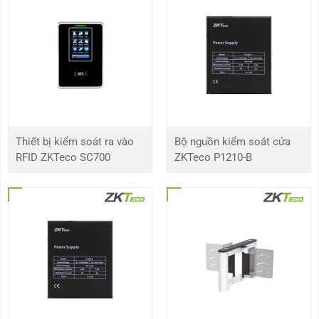
Đặc điểm nổi bật của nút bấm mở cửa EX-800
Thiết kế nhỏ gọn, hiện đại và sang trọng.
Hỗ trợ kết nối NO/NC/COM chuẩn 3 đầu.
Dễ dàng sử dụng, độ bền cao.
Bảo hành 12 tháng, cam kết chất lượng lên đến 2 năm.
Sản phẩm đến từ thương hiệu uy tín ZKTeco.
Thiết bị kiểm soát ra vào
Bộ nguồn kiểm soát cửa
RFID ZKTeco SC700
ZKTeco P1210-B