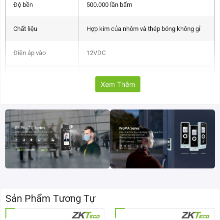
Độ bền
500.000 lần bấm
Chất liệu
Hợp kim của nhôm và thép bóng không gỉ
Điện áp vào
12VDC
Điện áp chịu tải
3A@36VDC Max
Xem Thêm
Kích thước
EX-800A: 86 x 50 x 20 (mm)
EX-800B: 86L x 86L x 20 (mm)
Nhiệt độ hoạt động
10 – +55℃ (14-131F).
Độ ẩm hoạt động
0-95% (non- condensing)
Trọng lượng
0.15kg
Sản Phẩm Tương Tự
Phù hợp cho cửa
Cửa ra vào/ cửa thoát hiểm