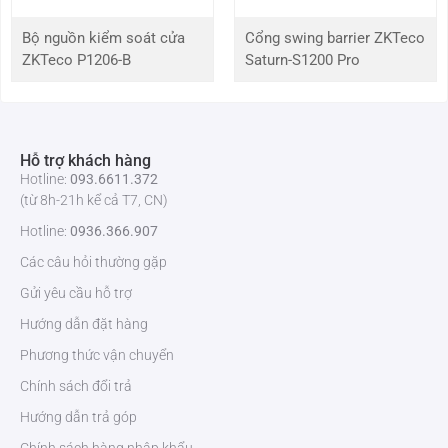
Bộ nguồn kiểm soát cửa
Cổng swing barrier ZKTeco
ZKTeco P1206-B
Saturn-S1200 Pro
Hỗ trợ khách hàng
Hotline:
093.6611.372
(từ 8h-21h kể cả T7, CN)
Nút bấm mở cửa ZKTeco EX-800
Hotline:
0936.366.907
Nếu quý khách hàng muốn có nhu cầu sử dụng sản phẩm
nút bấm
Các câu hỏi thường gặp
mở cửa EX-800
chính hãng giá rẻ. Quý khách hàng hãy liên hệ với
Gửi yêu cầu hỗ trợ
ZKTeco Việt Nam
qua hotline: 0936611372 để được tư vấn và báo
Hướng dẫn đặt hàng
giá cụ thể .
Phương thức vận chuyển
Chính sách đổi trả
Hướng dẫn trả góp