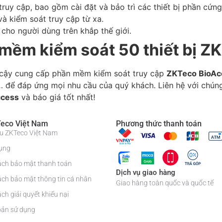
truy cập, bao gồm cài đặt và bảo trì các thiết bị phần cứng
à kiểm soát truy cập từ xa.
cho người dùng trên khắp thế giới.
 mềm kiểm soát 50 thiết bị Z
n cậy cung cấp phần mềm kiểm soát truy cập
ZKTeco BioAc
 để đáp ứng mọi nhu cầu của quý khách. Liên hệ với chúng 
ccess
và báo giá tốt nhất!
eco Việt Nam
Phương thức thanh toán
iệu ZKTeco Việt Nam
ụng
ách bảo mật thanh toán
Dịch vụ giao hàng
ách bảo mật thông tin cá nhân
Giao hàng toàn quốc và quốc tế
ch giải quyết khiếu nại
oản sử dụng