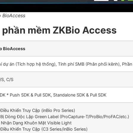
 BioAccess
a phần mềm ZKBio Access
o BioAccess
hí dự án (Tích hợp hệ thống), Tính phí SMB (Phân phối kênh), Phầ
/S, C/S
DK * Push SDK & Pull SDK, Standalone SDK & Pull SDK
Điều Khiển Truy Cập (inBio Pro Series)
t Bị Dòng Độc Lập Green Label (ProCapture-T/ProBio/ProFAC/etc.)
 Nhận Dạng Khuôn Mặt Visible Light
Điều Khiển Truy Cập (C3 Series/inBio Series)