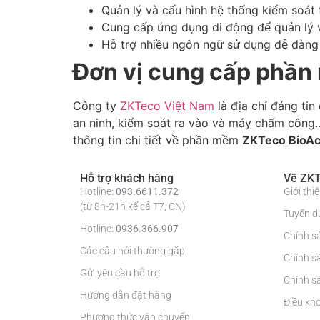
Quản lý và cấu hình hệ thống kiểm soát 
Cung cấp ứng dụng di động để quản lý v
Hỗ trợ nhiều ngôn ngữ sử dụng dễ dàng 
Đơn vị cung cấp phần
Công ty
ZKTeco Việt Nam
là địa chỉ đáng ti
an ninh, kiểm soát ra vào và máy chấm công…
thông tin chi tiết về phần mềm
ZKTeco BioA
Hỗ trợ khách hàng
Về ZKT
Hotline:
093.6611.372
Giới th
(từ 8h-21h kể cả T7, CN)
Tuyển d
Hotline:
0936.366.907
Chính s
Các câu hỏi thường gặp
Chính s
Gửi yêu cầu hỗ trợ
Chính sá
Hướng dẫn đặt hàng
Điều kh
Phương thức vận chuyển