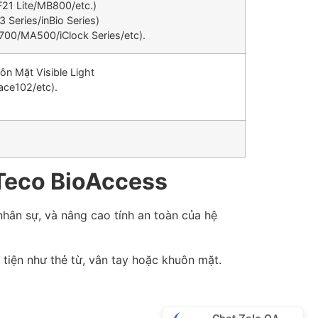
F21 Lite/MB800/etc.)
 Series/inBio Series)
C700/MA500/iClock Series/etc).
n Mặt Visible Light
ace102/etc).
Teco BioAccess
nhân sự, và nâng cao tính an toàn của hệ
tiện như thẻ từ, vân tay hoặc khuôn mặt.