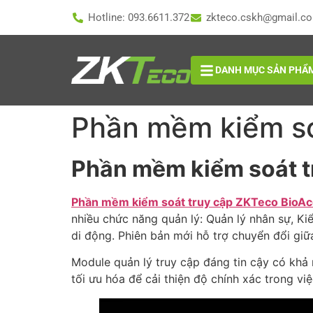
Hotline: 093.6611.372
zkteco.cskh@gmail.c
DANH MỤC SẢN PHẨ
Phần mềm kiểm so
Phần mềm kiểm soát t
Phần mềm kiểm soát truy cập ZKTeco BioA
nhiều chức năng quản lý: Quản lý nhân sự, Ki
di động. Phiên bản mới hỗ trợ chuyển đổi giữ
Module quản lý truy cập đáng tin cậy có khả 
tối ưu hóa để cải thiện độ chính xác trong vi