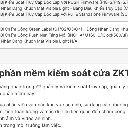
t Bị Kiểm Soát Truy Cập Độc Lập Với PUSH Firmware (F18-S/F19-S/
 Nhận Dạng Khuôn Mặt Visible Light – Bảng Điều Khiển Truy Cập (C3
t Bị Kiểm Soát Truy Cập Độc Lập với Pull & Standalone Firmware (S
t Bị Chấm Công Green Label (G1/G2/G3/G4) – Dòng Nhận Dạng Khuô
t Bị Chấm Công Push Nền Tảng Mới (IN01-A/ U160-C/iClock580/uF
 Nhận Dạng Khuôn Mặt Visible Light N/A
a phần mềm kiểm soát cửa ZK
năng quan trọng để quản lý và kiểm soát truy cập, quản lý 
ủa phần mềm này:
ủa nhân viên vào các khu vực an ninh, sử dụng các phương 
n, tính toán lương và các dữ liệu liên quan đến chấm công.
nh ảnh và video an ninh.
n trong môi trường làm việc.