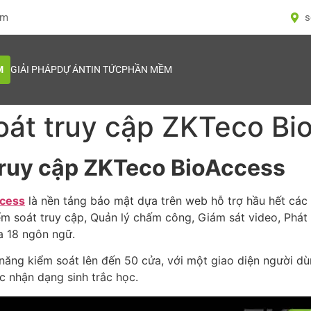
om
s
M
GIẢI PHÁP
DỰ ÁN
TIN TỨC
PHẦN MỀM
át truy cập ZKTeco Bi
ruy cập ZKTeco BioAccess
ccess
là nền tảng bảo mật dựa trên web hỗ trợ hầu hết c
ểm soát truy cập, Quản lý chấm công, Giám sát video, Phát
a 18 ngôn ngữ.
năng kiểm soát lên đến 50 cửa, với một giao diện người dù
ệc nhận dạng sinh trắc học.