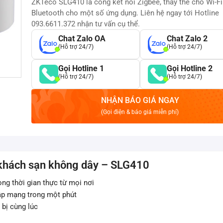
ZKTeco SLG410 là cổng kết nối Zigbee, thay thế cho Wi-Fi
Bluetooth cho một số ứng dụng. Liên hệ ngay tới Hotline
093.6611.372 nhận tư vấn cụ thể.
Chat Zalo OA
Chat Zalo 2
(Hỗ trợ 24/7)
(Hỗ trợ 24/7)
Gọi Hotline 1
Gọi Hotline 2
(Hỗ trợ 24/7)
(Hỗ trợ 24/7)
NHẬN BÁO GIÁ NGAY
(Gọi điện & báo giá miễn phí)
khách sạn không dây – SLG410
ong thời gian thực từ mọi nơi
lập mạng trong một phút
t bị cùng lúc