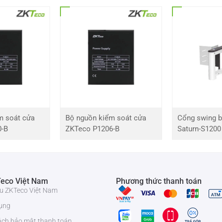
m soát cửa
Bộ nguồn kiểm soát cửa
Cổng swing b
0-B
ZKTeco P1206-B
Saturn-S1200
eco Việt Nam
Phương thức thanh toán
iệu ZKTeco Việt Nam
ụng
ách bảo mật thanh toán