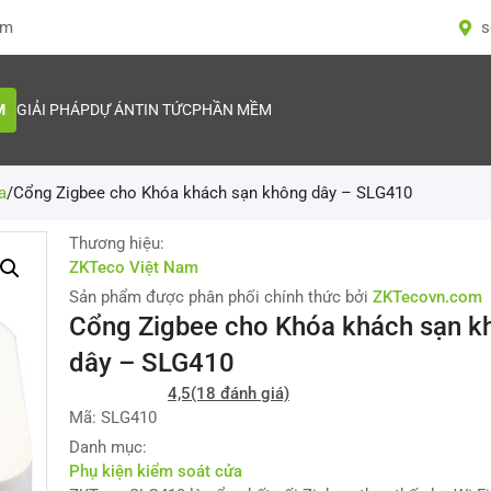
om
s
M
GIẢI PHÁP
DỰ ÁN
TIN TỨC
PHẦN MỀM
a
/
Cổng Zigbee cho Khóa khách sạn không dây – SLG410
Thương hiệu:
ZKTeco Việt Nam
Sản phẩm được phân phối chính thức bởi
ZKTecovn.com
Cổng Zigbee cho Khóa khách sạn k
dây – SLG410
4,5
(18 đánh giá)
Mã: SLG410
Danh mục:
Phụ kiện kiểm soát cửa