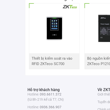
Thiết bị kiểm soát ra vào
Bộ nguồn kiể
RFID ZKTeco SC700
ZKTeco P121
Hỗ trợ khách hàng
Về ZKT
Hotline:
093.6611.372
Giới th
(từ 8h-21h kể cả T7, CN)
Tuyển d
Hotline:
0936.366.907
Chính s