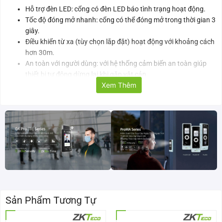
Hỗ trợ đèn LED: cổng có đèn LED báo tình trạng hoạt động.
Tốc độ đóng mở nhanh: cổng có thể đóng mở trong thời gian 3
giây.
Điều khiển từ xa (tùy chọn lắp đặt) hoạt động với khoảng cách
hơn 30m.
An toàn với người dùng: với hệ thống cảm biến an toàn giúp
thiết bị tự động dừng lại khi gặp vật cản.
Xem Thêm
Kết nối linh hoạt: có thể kết nối với các thiết bị khác như thẻ từ,
camera chụp biển số xe, thiết bị cảnh báo xe vượt.
Kiểm soát ra vào: thiết bị kiếm soát hoạt động ra vào của các
phương tiện giao thông một cách hiệu quả, tránh tình trạng ùn
tắc.
Độ bền lớn, tuổi thọ cao: chế tạo bởi chất liệu bền bỉ với tiêu
chuẩn bảo vệ IP54 giúp thiết bị có thể hoạt động trong môi
trường khắc nghiệt.
Thông số kỹ thuật của barrier tự động ZKTeco
BGM545R-F
Sản Phẩm Tương Tự
Mã sản phẩm
BGM545R-F