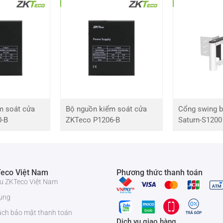
-40°C ~ +75°C
24V DC, xoay chiều 100 ~ 240V
50 – 60Hz
100W
m soát cửa
Bộ nguồn kiểm soát cửa
Cổng swing b
0-B
ZKTeco P1206-B
Saturn-S1200
Thép sơn tĩnh điện
360*330*1000mm
48kg
eco Việt Nam
Phương thức thanh toán
iệu ZKTeco Việt Nam
Loại cần gập, đóng 90º
ụng
ách bảo mật thanh toán
Dịch vụ giao hàng
3m