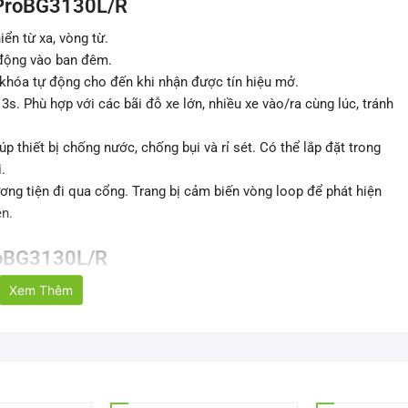
o ProBG3130L/R
iển từ xa, vòng từ.
 động vào ban đêm.
khóa tự động cho đến khi nhận được tín hiệu mở.
s. Phù hợp với các bãi đỗ xe lớn, nhiều xe vào/ra cùng lúc, tránh
thiết bị chống nước, chống bụi và rỉ sét. Có thể lắp đặt trong
.
ương tiện đi qua cổng. Trang bị cảm biến vòng loop để phát hiện
ên.
ProBG3130L/R
Xem Thêm
ProBG3130L/R
Động cơ servo
IP54