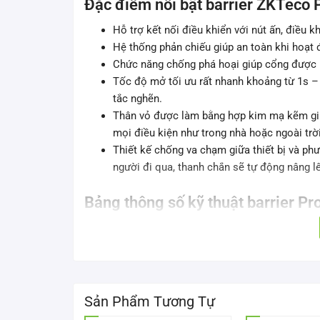
Đặc điểm nổi bật barrier ZKTec
Hỗ trợ kết nối điều khiển với nút ấn, điều kh
Hệ thống phản chiếu giúp an toàn khi hoạt
Chức năng chống phá hoại giúp cổng được 
Tốc độ mở tối ưu rất nhanh khoảng từ 1s – 3
tắc nghẽn.
Thân vỏ được làm bằng hợp kim mạ kẽm giúp 
mọi điều kiện như trong nhà hoặc ngoài trời
Thiết kế chống va chạm giữa thiết bị và ph
người đi qua, thanh chắn sẽ tự động nâng l
Bảng thông số kỹ thuật barrier 
Mã sản phẩm
Loại động cơ
Sản Phẩm Tương Tự
Mức độ bảo vệ