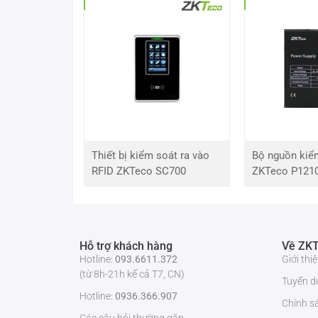
Nhiệt độ hoạt động
Nguồn cấp
Tần số điều khiển
Sự tiêu thụ năng lượng
Thiết bị kiểm soát ra vào
Bộ nguồn kiể
RFID ZKTeco SC700
ZKTeco P121
Chất liệu vỏ
Kích thước
Khối lượng tịnh
Hỗ trợ khách hàng
Về ZKT
Hotline:
093.6611.372
Giới th
(từ 8h-21h kể cả T7, CN)
Loại thanh cần
Tuyển d
Hotline:
0936.366.907
Chính s
Chiều dài thanh cần