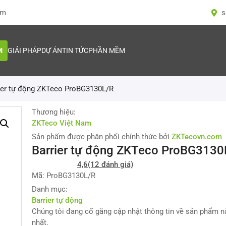
om
s
M
GIẢI PHÁP
DỰ ÁN
TIN TỨC
PHẦN MỀM
ier tự động ZKTeco ProBG3130L/R
Thương hiệu:
ZKTeco Việt Nam
Sản phẩm được phân phối chính thức bởi
ZKTecovn.com
Barrier tự động ZKTeco ProBG3130
4,6
(12 đánh giá)
Mã: ProBG3130L/R
Danh mục:
Barrier tự động
Chúng tôi đang cố gắng cập nhật thông tin về sản phẩm 
nhất.