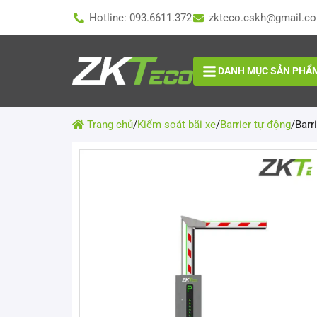
Hotline: 093.6611.372
zkteco.cskh@gmail.c
DANH MỤC SẢN PHẨ
Trang chủ
/
Kiểm soát bãi xe
/
Barrier tự động
/
Barr