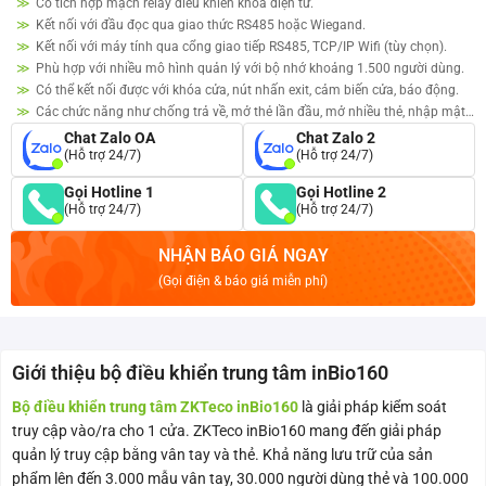
Có tích hợp mạch relay điều khiển khóa điện từ.
Kết nối với đầu đọc qua giao thức RS485 hoặc Wiegand.
Kết nối với máy tính qua cổng giao tiếp RS485, TCP/IP Wifi (tùy chọn).
Phù hợp với nhiều mô hình quản lý với bộ nhớ khoảng 1.500 người dùng.
Có thể kết nối được với khóa cửa, nút nhấn exit, cảm biến cửa, báo động.
Các chức năng như chống trả về, mở thẻ lần đầu, mở nhiều thẻ, nhập mật
khẩu Duress.
Chat Zalo OA
Chat Zalo 2
(Hỗ trợ 24/7)
(Hỗ trợ 24/7)
Gọi Hotline 1
Gọi Hotline 2
(Hỗ trợ 24/7)
(Hỗ trợ 24/7)
NHẬN BÁO GIÁ NGAY
(Gọi điện & báo giá miễn phí)
Giới thiệu bộ điều khiển trung tâm inBio160
Bộ điều khiển trung tâm ZKTeco inBio160
là giải pháp kiểm soát
truy cập vào/ra cho 1 cửa. ZKTeco inBio160 mang đến giải pháp
quản lý truy cập bằng vân tay và thẻ. Khả năng lưu trữ của sản
phẩm lên đến 3.000 mẫu vân tay, 30.000 người dùng thẻ và 100.000