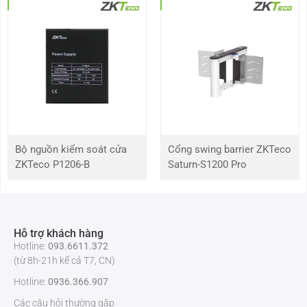
Cách thức hoạt động
độc lập hoặc kết nối máy tính
Số lượng đầu ra
2 (1 rơ le điều khiển cửa, 1 rơ le đầu
ra)
Số lượng đầu vào
3(Exit Button and Door Status, 1 AUX)
Chuẩn kết nối đầu đọc
26-bit Wiegand and RS485 FR Reader
Bộ nguồn kiểm soát cửa
Cổng swing barrier ZKTeco
ZKTeco P1206-B
Saturn-S1200 Pro
Nút bấm
01 nút
Cảm biến cửa
1
Hỗ trợ khách hàng
Hiển thị
đèn LED báo trạng thái
Hotline:
093.6611.372
(từ 8h-21h kể cả T7, CN)
Nguồn cấp
9,6V – 14,4 V DC 1A
Hotline:
0936.366.907
Các câu hỏi thường gặp