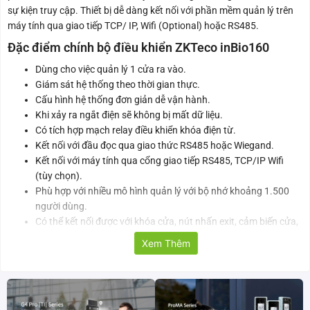
sự kiện truy cập. Thiết bị dễ dàng kết nối với phần mềm quản lý trên
máy tính qua giao tiếp TCP/ IP, Wifi (Optional) hoặc RS485.
Đặc điểm chính bộ điều khiển ZKTeco inBio160
Dùng cho việc quản lý 1 cửa ra vào.
Giám sát hệ thống theo thời gian thực.
Cấu hình hệ thống đơn giản dễ vận hành.
Khi xảy ra ngắt điện sẽ không bị mất dữ liệu.
Có tích hợp mạch relay điều khiển khóa điện từ.
Kết nối với đầu đọc qua giao thức RS485 hoặc Wiegand.
Kết nối với máy tính qua cổng giao tiếp RS485, TCP/IP Wifi
(tùy chọn).
Phù hợp với nhiều mô hình quản lý với bộ nhớ khoảng 1.500
người dùng.
Có thể kết nối được với khóa cửa, nút nhấn exit, cảm biến cửa,
báo động.
Xem Thêm
Các chức năng như chống trả về, mở thẻ lần đầu, mở nhiều
thẻ, nhập mật khẩu Duress.
Thông số kỹ thuật bộ điều khiển inBio160