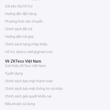
Nhiệt độ hoạt động
+0°C ~ +45°C
Gửi yêu cầu hỗ trợ
Độ ẩm
20 – 80%
Hướng dẫn đặt hàng
Phương thức vận chuyển
Kích thước (LxHxW)
350 × 90 × 300 mm
Chính sách đổi trả
Hướng dẫn trả góp
Trọng lượng
3.6 kg
Chính sách hàng nhập khẩu
Hỗ trợ: zkteco.cskh@gmail.com
Về ZKTeco Việt Nam
Giới thiệu ZKTeco Việt Nam
Tuyển dụng
Chính sách bảo mật thanh toán
Chính sách bảo mật thông tin cá nhân
Chính sách giải quyết khiếu nại
Điều khoản sử dụng