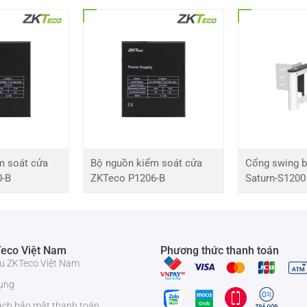
0 Lux khi bật hồng ngoại
1920(H)* 1080(V)
Hơn 52dB
100m
4
m soát cửa
Bộ nguồn kiểm soát cửa
Cổng swing b
0-B
ZKTeco P1206-B
Saturn-S1200
Ống kính 22X 4-88mm
F1.6
eco Việt Nam
Phương thức thanh toán
iệu ZKTeco Việt Nam
5°~70°
ụng
ách bảo mật thanh toán