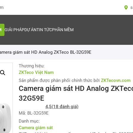
om
s
M
GIẢI PHÁP
DỰ ÁN
TIN TỨC
PHẦN MỀM
amera giám sát HD Analog ZKTeco BL-32G59E
Thương hiệu:
ZKTeco Việt Nam
Sản phẩm được phân phối chính thức bởi
ZKTecovn.com
Camera giám sát HD Analog ZKTec
32G59E
4,5
(18 đánh giá)
Mã: BL-32G59E
Danh mục:
Camera giám sát