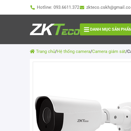
Hotline: 093.6611.372
zkteco.cskh@gmail.c
DANH MỤC SẢN PHẨ
Trang chủ
/
Hệ thống camera
/
Camera giám sát
/
C