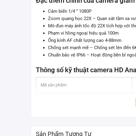
Đặc điểm chính của camera giám
Cảm biến 1/4 ” 1080P
Zoom quang học 22X – Quan sát tầm xa vượ
Mô-đun máy ảnh tốc độ 22X tích hợp với thu
Phạm vi hồng ngoại hiệu quả 100m
Ống kính AF chất lượng cao 4-88mm
Chống sét mạnh mẽ – Chống sét lên đến 6
Chuẩn bảo vệ IP66 – Hoạt động bền bỉ ngoài
Thông số kỹ thuật camera HD An
Mã sản phẩm
Cảm biến hình ảnh
Hệ thống quét
Độ chiếu sáng tối thiểu
Sản Phẩm Tương Tự