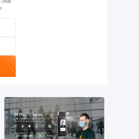
 chất
o