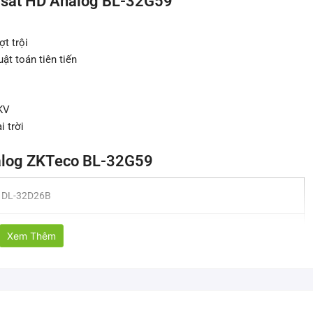
 sát HD Analog BL-32G59
t trội
ật toán tiên tiến
KV
 trời
alog ZKTeco BL-32G59
DL-32D26B
CMOS 1/4″
Xem Thêm
Tiến bộ
0.1Lux/F2.4 (màu)