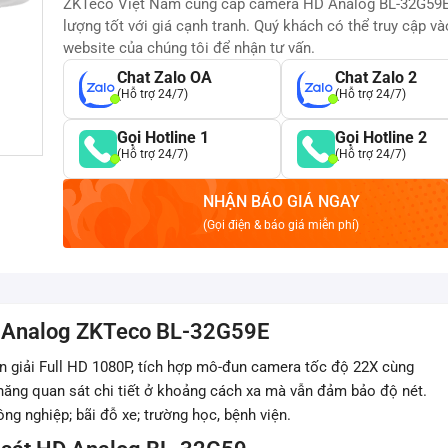
ZKTeco Việt Nam cung cấp camera HD Analog BL-32G59E
lượng tốt với giá cạnh tranh. Quý khách có thể truy cập và
website của chúng tôi để nhận tư vấn.
Chat Zalo OA
Chat Zalo 2
(Hỗ trợ 24/7)
(Hỗ trợ 24/7)
Gọi Hotline 1
Gọi Hotline 2
(Hỗ trợ 24/7)
(Hỗ trợ 24/7)
NHẬN BÁO GIÁ NGAY
(Gọi điện & báo giá miễn phí)
HD Analog ZKTeco BL-32G59E
 giải Full HD 1080P, tích hợp mô-đun camera tốc độ 22X cùng
ả năng quan sát chi tiết ở khoảng cách xa mà vẫn đảm bảo độ nét.
g nghiệp; bãi đỗ xe; trường học, bệnh viện.