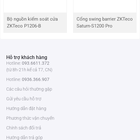
quét
Tốc độ
1/5 giây đến 1/100.000 giây
Bộ nguồn kiểm soát cửa
Cổng swing barrier ZKTeco
màn
ZKTeco P1206-B
Saturn-S1200 Pro
trập
điện tử
Độ
0,001 Lux @ F1.4 đến 2.8 (AGC bật, Màu)
sáng
Hỗ trợ khách hàng
tối
Hotline:
093.6611.372
thiểu
(từ 8h-21h kể cả T7, CN)
Hotline:
0936.366.907
Tỷ lệ S
> 52 dB
/ N
Các câu hỏi thường gặp
Gửi yêu cầu hỗ trợ
Tầm xa
80 phút
Hướng dẫn đặt hàng
IR
Phương thức vận chuyển
Phạm
30 phút
Chính sách đổi trả
vi ánh
sáng
Hướng dẫn trả góp