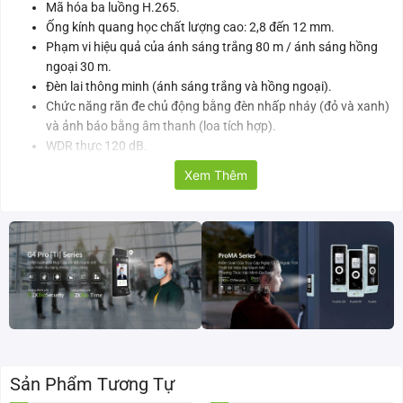
Mã hóa ba luồng H.265.
Ống kính quang học chất lượng cao: 2,8 đến 12 mm.
Phạm vi hiệu quả của ánh sáng trắng 80 m / ánh sáng hồng
ngoại 30 m.
Đèn lai thông minh (ánh sáng trắng và hồng ngoại).
Chức năng răn đe chủ động bằng đèn nhấp nháy (đỏ và xanh)
và ảnh báo bằng âm thanh (loa tích hợp).
WDR thực 120 dB.
Loa và micrô tích hợp.
Xem Thêm
Khe cắm thẻ nhớ micro-SD tích hợp (hỗ trợ tối đa 256 GB).
Thuật toán phân loại thông minh nhúng dựa trên công nghệ
thị giác máy tính.
Nhiều tính năng phân tích video thông minh được hỗ trợ.
Hỗ trợ nhiều trình duyệt web và tương thích với ZKBio
CVSecurity.
Xem từ xa bằng ứng dụng di động và phần mềm nền tảng.
Chống sét lên đến 6 KV.
Thiết kế vỏ kim loại và đạt xếp hạng bảo vệ IP67 tiêu chuẩn
chống nước và chống bụi.
Sản Phẩm Tương Tự