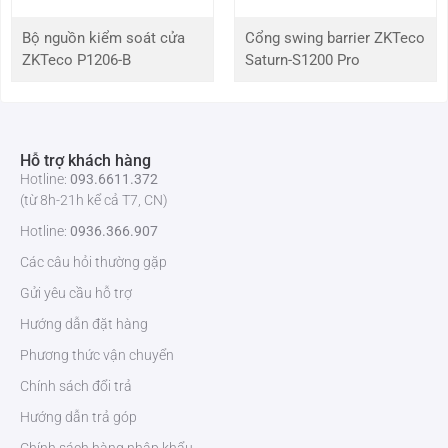
Bộ nguồn kiểm soát cửa
Cổng swing barrier ZKTeco
Loại gắn kết
Board-in
ZKTeco P1206-B
Saturn-S1200 Pro
Tiêu cự
12mm
Khẩu độ
F1.8~F2.5
Hỗ trợ khách hàng
Hotline:
093.6611.372
FOV (Góc nhìn)
8° ~ 60°
(từ 8h-21h kể cả T7, CN)
Hotline:
0936.366.907
Zoom quang
10X
học
Các câu hỏi thường gặp
Gửi yêu cầu hỗ trợ
Nén video
H.265 / H.264
Hướng dẫn đặt hàng
Độ phân giải
1920 * 1080 / 1280 * 720 / 720 * 576 (PAL) / 720
Phương thức vận chuyển
* 480 (NTSC) / 352 * 288 (PAL) / 352 * 240
Chính sách đổi trả
(NTSC)
Hướng dẫn trả góp
Kiểm soát tốc
CBR / VBR