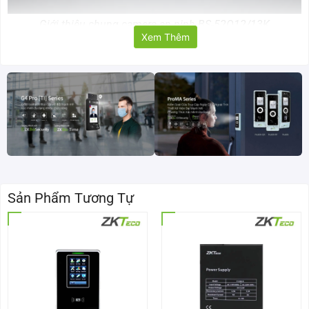
Giới thiệu chung camera an ninh BS-52O12/13K
Xem Thêm
Bảng thông số kỹ thuật camera BS-52O12/13K
Mã sản phẩm
BS-52O12K / BS-52O13K
Cảm biến hình
1/2.9” 2MP Sony Low Light Sensor
ảnh
Chiếu sáng tối
Màu: 0.01Lux@(F1.2, AGC ON), 0 Lux với IR
thiểu
B/W: 0.001Lux@(F1.2, AGC ON), 0 Lux với IR
Sản Phẩm Tương Tự
Điểm ảnh hiệu
1920(H) x 1080(V)
quả
Flash/DDR
16MB / 256MB
Tỷ lệ S/N
> 52dB