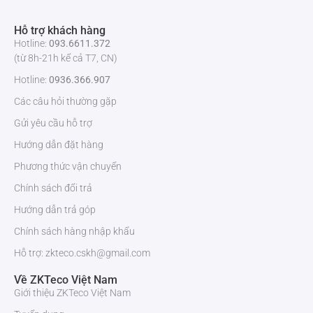
Tốc độ bit
1024Kbps ~ 8192Kbps
Hỗ trợ khách hàng
Hotline:
093.6611.372
(từ 8h-21h kể cả T7, CN)
Đa luồng
Luồng chính: 1920×1080 (125/30fps)
Luồng phụ: 704×576 (125/30fps)
Hotline:
0936.366.907
Luồng thứ ba: 1280×720 (1~25/30fps)
Các câu hỏi thường gặp
Zoom kỹ thuật
12x
Gửi yêu cầu hỗ trợ
số
Hướng dẫn đặt hàng
Nén âm thanh
G.711A / G.726
Phương thức vận chuyển
Chính sách đổi trả
WDR (Wide
DWDR (Digital Wide Dynamic Range)
Hướng dẫn trả góp
Dynamic
Range)
Chính sách hàng nhập khẩu
Hỗ trợ: zkteco.cskh@gmail.com
Ngày/Đêm
Tự động (ICR) / Màu / B/W
Về ZKTeco Việt Nam
Giới thiệu ZKTeco Việt Nam
Cân bằng trắng
Được hỗ trợ