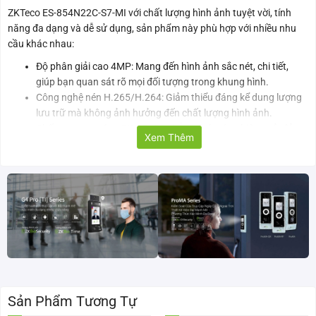
ZKTeco ES-854N22C-S7-MI với chất lượng hình ảnh tuyệt vời, tính
năng đa dạng và dễ sử dụng, sản phẩm này phù hợp với nhiều nhu
cầu khác nhau:
Độ phân giải cao 4MP: Mang đến hình ảnh sắc nét, chi tiết,
giúp bạn quan sát rõ mọi đối tượng trong khung hình.
Công nghệ nén H.265/H.264: Giảm thiểu đáng kể dung lượng
lưu trữ mà không ảnh hưởng đến chất lượng hình ảnh.
Chống ngược sáng DWDR: Cân bằng ánh sáng hiệu quả, đảm
Xem Thêm
bảo hình ảnh rõ nét cả trong điều kiện chênh lệch ánh sáng
lớn.
Giảm nhiễu 3D-DNR: Loại bỏ nhiễu hạt, tạo ra hình ảnh mịn
màng, chân thực.
Đèn hồng ngoại 30m: Quan sát rõ ràng mọi hoạt động trong
điều kiện thiếu ánh sáng hoặc ban đêm.
Tích hợp micro: Ghi âm đồng thời với ghi hình, cung cấp thêm
bằng chứng.
Hỗ trợ PoE: Cấp nguồn qua mạng Ethernet, đơn giản hóa quá
trình lắp đặt.
Sản Phẩm Tương Tự
Tiêu chuẩn IP67: Chống bụi, nước hiệu quả, hoạt động ổn định
trong mọi điều kiện thời tiết.