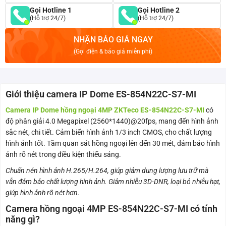
Gọi Hotline 1
Gọi Hotline 2
(Hỗ trợ 24/7)
(Hỗ trợ 24/7)
NHẬN BÁO GIÁ NGAY
(Gọi điện & báo giá miễn phí)
Giới thiệu camera IP Dome ES-854N22C-S7-MI
Camera IP Dome hồng ngoại 4MP ZKTeco ES-854N22C-S7-MI
có
độ phân giải 4.0 Megapixel (2560*1440)@20fps, mang đến hình ảnh
sắc nét, chi tiết. Cảm biến hình ảnh 1/3 inch CMOS, cho chất lượng
hình ảnh tốt. Tầm quan sát hồng ngoại lên đến 30 mét, đảm bảo hình
ảnh rõ nét trong điều kiện thiếu sáng.
Chuẩn nén hình ảnh H.265/H.264, giúp giảm dung lượng lưu trữ mà
vẫn đảm bảo chất lượng hình ảnh. Giảm nhiễu 3D-DNR, loại bỏ nhiễu hạt,
giúp hình ảnh rõ nét hơn.
Camera hồng ngoại 4MP ES-854N22C-S7-MI có tính
năng gì?