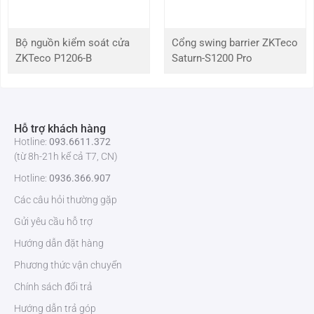
Số đèn LED
2
IR
Bộ nguồn kiểm soát cửa
Cổng swing barrier ZKTeco
Khoảng
30m
ZKTeco P1206-B
Saturn-S1200 Pro
cách IR
Tỷ lệ S / N
>52dB
Hỗ trợ khách hàng
Ống kính
Hotline:
093.6611.372
(từ 8h-21h kể cả T7, CN)
Loại ống
đã sửa
Hotline:
0936.366.907
kính
Các câu hỏi thường gặp
Độ dài tiêu
3,6mm
Gửi yêu cầu hỗ trợ
cự
Hướng dẫn đặt hàng
Khẩu độ
F1.6
Phương thức vận chuyển
Chính sách đổi trả
Tầm nhìn
93°
Hướng dẫn trả góp