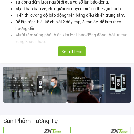
Tự động đếm lượt người đi qua và số lần báo động.
Mật khẩu bảo vệ, chỉ người có quyền mới có thể vận hành.
Hiển thị cường độ báo động trên bảng điều khiển trung tâm.
Dễ lắp ráp: thiết kế chỉ với 2 dây cáp, 8 con ốc, dễ làm theo
hướng dẫn.
Mười tám vùng phát hiện kim loại, báo động đồng thời từ các
vùng khác nhau.
Có thể điều chỉnh độ nhạy: Mỗi vùng có 500 mức độ nhạy.
Xem Thêm
Vô hại với cơ thể con người: không ảnh hưởng tới nhịp tim, phụ
nữ mang thai, đĩa từ, ghi âm.
Có chương trình tự hoạt động khi cấp nguồn mà không cần
hiệu chỉnh ban đầu hoặc định kỳ.
Kèm theo đó là thiết kế mô-đun hóa, dễ dàng bảo trì và thay
thế.
Pin dự phòng 4-8 tiếng (Tự chọn).
Bảng thông số kỹ thuật cổng dò kim loại ZKTeco ZK-
D3180
Sản Phẩm Tương Tự
Mã sản phẩm
ZK-D3180