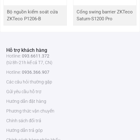
(L*W*H)
Bộ nguồn kiểm soát cửa
Cổng swing barrier ZKTeco
Trọng lượng với Bao bì
52kg
ZKTeco P1206-B
Saturn-S1200 Pro
Để sở hữu cổng dò kim loại
ZKTeco ZK-D3180
, hãy liên hệ ngay với
ZKTeco Việt Nam
. Chúng tôi cam kết cung cấp sản phẩm chính hãng,
chất lượng cao với chế độ bảo hành 12 tháng, đảm bảo sự an tâm và
Hỗ trợ khách hàng
tin cậy tuyệt đối cho bạn. Liên hệ với chúng tôi qua số điện thoại
Hotline:
093.6611.372
093.6611.372 để được tư vấn và hỗ trợ tốt nhất!
(từ 8h-21h kể cả T7, CN)
Hotline:
0936.366.907
Các câu hỏi thường gặp
Gửi yêu cầu hỗ trợ
Hướng dẫn đặt hàng
Phương thức vận chuyển
Chính sách đổi trả
Hướng dẫn trả góp