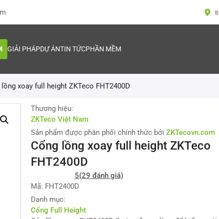
om
s
M
GIẢI PHÁP
DỰ ÁN
TIN TỨC
PHẦN MỀM
lồng xoay full height ZKTeco FHT2400D
Thương hiệu:
ZKTeco Việt Nam
Sản phẩm được phân phối chính thức bởi
ZKTecovn.com
Cổng lồng xoay full height ZKTeco
FHT2400D
5
(29 đánh giá)
Mã: FHT2400D
Danh mục:
Cổng Full Height