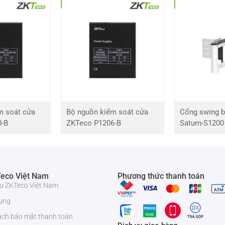
ght ZKTeco FHT2400D
FHT2400D
AC110V / 220V, 50 / 60Hz
-28℃~ 60℃
m soát cửa
Bộ nguồn kiểm soát cửa
Cổng swing b
0% ~ 95%
0-B
ZKTeco P1206-B
Saturn-S1200
Trong nhà / Ngoài trời
Tối đa 30 / phút
eco Việt Nam
Phương thức thanh toán
iệu ZKTeco Việt Nam
Tối đa 25 / phút
ụng
ách bảo mật thanh toán
Tối đa 15 / phút