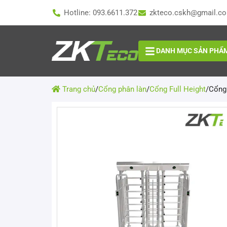
Hotline: 093.6611.372
zkteco.cskh@gmail.c
DANH MỤC SẢN PHẨ
Trang chủ
/
Cổng phân làn
/
Cổng Full Height
/
Cổng 