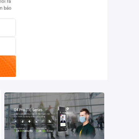
ối ra
ẩm bảo