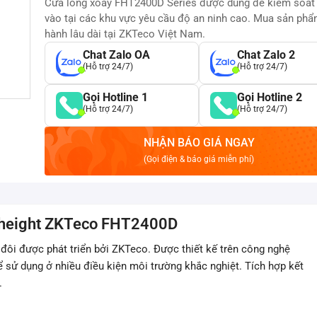
Cửa lồng xoay FHT2400D Series được dùng để kiểm soát l
vào tại các khu vực yêu cầu độ an ninh cao. Mua sản ph
hành lâu dài tại ZKTeco Việt Nam.
Chat Zalo OA
Chat Zalo 2
(Hỗ trợ 24/7)
(Hỗ trợ 24/7)
Gọi Hotline 1
Gọi Hotline 2
(Hỗ trợ 24/7)
(Hỗ trợ 24/7)
NHẬN BÁO GIÁ NGAY
(Gọi điện & báo giá miễn phí)
l height ZKTeco FHT2400D
đôi được phát triển bởi ZKTeco. Được thiết kế trên công nghệ
ể sử dụng ở nhiều điều kiện môi trường khắc nghiệt. Tích hợp kết
.