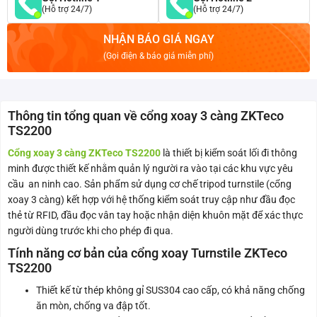
(Hỗ trợ 24/7)
(Hỗ trợ 24/7)
NHẬN BÁO GIÁ NGAY
(Gọi điện & báo giá miễn phí)
Thông tin tổng quan về cổng xoay 3 càng ZKTeco
TS2200
Cổng xoay 3 càng ZKTeco TS2200
là thiết bị kiểm soát lối đi thông
minh được thiết kế nhằm quản lý người ra vào tại các khu vực yêu
cầu an ninh cao. Sản phẩm sử dụng cơ chế tripod turnstile (cổng
xoay 3 càng) kết hợp với hệ thống kiểm soát truy cập như đầu đọc
thẻ từ RFID, đầu đọc vân tay hoặc nhận diện khuôn mặt để xác thực
người dùng trước khi cho phép đi qua.
Tính năng cơ bản của cổng xoay Turnstile ZKTeco
TS2200
Thiết kế từ thép không gỉ SUS304 cao cấp, có khả năng chống
ăn mòn, chống va đập tốt.