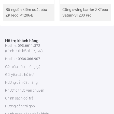
Kích thước
1120 * 315 * 985 (mm)
Bộ nguồn kiểm soát cửa
Cổng swing barrier ZKTeco
ZKTeco P1206-B
Saturn-S1200 Pro
Kích thước với
1200 * 440 * 1080 (mm)
bao bì
Trọng lượng
65 kg
Hỗ trợ khách hàng
Hotline:
093.6611.372
Trọng lượng với
753 kg
(từ 8h-21h kể cả T7, CN)
bao bì
Hotline:
0936.366.907
Môi trường lắp
Trong nhà hoặc ngoài trời với điều kiện có mái
Các câu hỏi thường gặp
đặt
che
Gửi yêu cầu hỗ trợ
Các tuỳ chọn
Tích hợp kiểm soát lối đi và hệ thống bán vé.
Hướng dẫn đặt hàng
khác
Phương thức vận chuyển
Vì sao nên lựa chọn cổng xoay 3 càng ZKTeco
Chính sách đổi trả
TS2200?
Hướng dẫn trả góp
ZKTeco TS2200
là sự kết hợp hoàn hảo giữa tính bảo mật, độ bền và