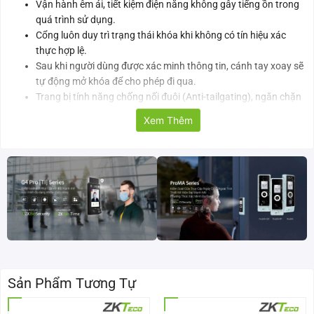
Vận hành êm ái, tiết kiệm điện năng không gây tiếng ồn trong
quá trình sử dụng.
Cổng luôn duy trì trạng thái khóa khi không có tín hiệu xác
thực hợp lệ.
Sau khi người dùng được xác minh thông tin, cánh tay xoay sẽ
tự động mở khóa để cho phép đi qua.
Trang bị tính năng chống nối đuôi (Anti-tailgating), ngăn chặn
tình trạng nhiều người cùng đi qua.
Xem Thêm
Trong trường hợp mất điện hoặc xảy ra tình huống khẩn cấp,
cánh tay cổng sẽ tự động mở khóa,
Dễ dàng tích hợp hệ thống kiểm soát ra vào: đầu đọc thẻ, máy
chấm công, nút Exit (REX) để mở cổng từ bên trong..
Thông số kỹ thuật cổng xoay tripod ZKTeco TS2200
Tiêu chí kỹ thuật
Thông số
Tốc độ qua lại
Vân tay: Tối đa 25 lần/phút
Sản Phẩm Tương Tự
Thẻ RFID: Tối đa 30 lần/phút