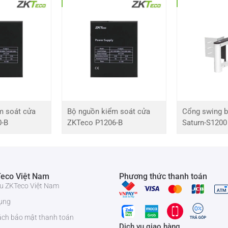
 đầu đọc mã vạch QR Code QR500 Pro
ạch QR ZKTeco QR500 Pro
USB
atabar, Code 128/EAN128, UPC/EAN, Codabar, Code 39/Code 93
m soát cửa
Bộ nguồn kiểm soát cửa
Cổng swing b
0-B
ZKTeco P1206-B
Saturn-S1200
 ngừa sao chép
C và ≥5cm tùy thuộc vào mã QR code
eco Việt Nam
Phương thức thanh toán
 mã vạch QRCode QR500 Pro
iệu ZKTeco Việt Nam
ụng
 Pro
ách bảo mật thanh toán
Dịch vụ giao hàng