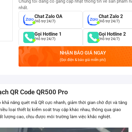
Chúng tôi đang cố gắng cập nhật thông tin về sản phẩm 
nhất.
Chat Zalo OA
Chat Zalo 2
(Hỗ trợ 24/7)
(Hỗ trợ 24/7)
Gọi Hotline 1
Gọi Hotline 2
(Hỗ trợ 24/7)
(Hỗ trợ 24/7)
NHẬN BÁO GIÁ NGAY
(Gọi điện & báo giá miễn phí)
vạch QR Code QR500 Pro
 khả năng quét mã QR cực nhanh, giảm thời gian chờ đợi và tăng
hiều loại thiết bị kiểm soát truy cập khác nhau, thông qua giao
hất lượng cao, chịu được môi trường làm việc khắc nghiệt.