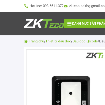
Hotline: 093.6611.372
zkteco.cskh@gmail.c
DANH MỤC SẢN PHẨ
Trang chủ
/
Thiết bị đầu đọc
/
Đầu đọc Qrcode
/
Đầu