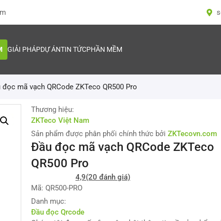
om
s
M
GIẢI PHÁP
DỰ ÁN
TIN TỨC
PHẦN MỀM
 đọc mã vạch QRCode ZKTeco QR500 Pro
Thương hiệu:
ZKTeco Việt Nam
Sản phẩm được phân phối chính thức bởi
ZKTecovn.com
Đầu đọc mã vạch QRCode ZKTeco
QR500 Pro
4,9
(20 đánh giá)
Mã: QR500-PRO
Danh mục:
Đầu đọc Qrcode