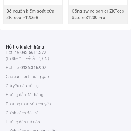
hoạt
động
Bộ nguồn kiểm soát cửa
Cổng swing barrier ZKTeco
ZKTeco P1206-B
Saturn-S1200 Pro
Độ ẩm
20% – 80%
hoạt
động
Hỗ trợ khách hàng
Kích
86 x 86 x 50 mm
Hotline:
093.6611.372
thước
(từ 8h-21h kể cả T7, CN)
Màu sắc
Màu đen / Màu trắng
Hotline:
0936.366.907
Các câu hỏi thường gặp
Tính năng chính của đầu đọc QR500BE
Gửi yêu cầu hỗ trợ
Giao diện 34bit Wiegand, dễ dàng cài đặt.
Hướng dẫn đặt hàng
Hoạt động trong nhà, thiết kế bền bỉ và tinh tế.
Phương thức vận chuyển
Hỗ trợ thẻ 13,56 MHz ISO14443A, phạm vi đọc QR lên đến
5cm, thẻ đến 4cm.
Chính sách đổi trả
Phù hợp lắp trên cửa kim loại hoặc cửa quay.
Hướng dẫn trả góp
An toàn cho sức khỏe, thân thiện môi trường.
Quét nhanh, độ chính xác cao, giảm thiểu sai sót khi xác minh