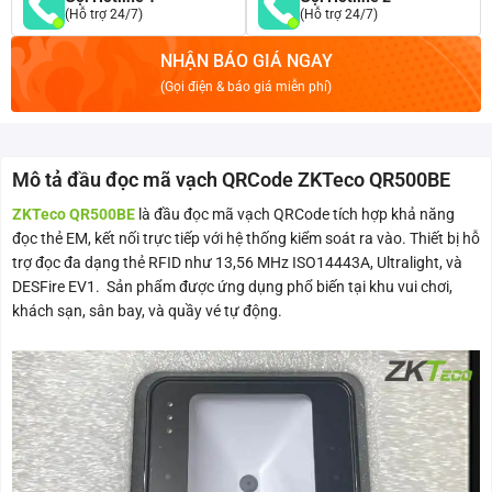
(Hỗ trợ 24/7)
(Hỗ trợ 24/7)
NHẬN BÁO GIÁ NGAY
(Gọi điện & báo giá miễn phí)
Mô tả đầu đọc mã vạch QRCode ZKTeco QR500BE
ZKTeco QR500BE
là đầu đọc mã vạch QRCode tích hợp khả năng
đọc thẻ EM, kết nối trực tiếp với hệ thống kiểm soát ra vào. Thiết bị hỗ
trợ đọc đa dạng thẻ RFID như 13,56 MHz ISO14443A, Ultralight, và
DESFire EV1. Sản phẩm được ứng dụng phổ biến tại khu vui chơi,
khách sạn, sân bay, và quầy vé tự động.