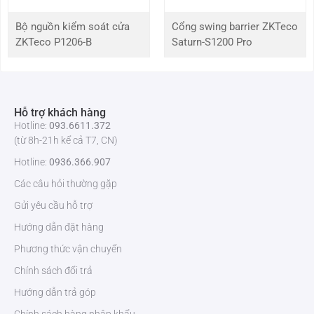
Đọc và ghi dữ liệu: Hỗ trợ đọc và ghi lên thẻ thông minh.
Kiểm soát hai chiều: Quản lý ra vào một cửa ở cả hai chiều.
Bộ nguồn kiểm soát cửa
Cổng swing barrier ZKTeco
ZKTeco P1206-B
Saturn-S1200 Pro
Hỗ trợ khách hàng
Hotline:
093.6611.372
(từ 8h-21h kể cả T7, CN)
Hotline:
0936.366.907
Các câu hỏi thường gặp
Gửi yêu cầu hỗ trợ
Hướng dẫn đặt hàng
Phương thức vận chuyển
Chính sách đổi trả
Hướng dẫn trả góp