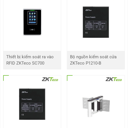
Vật liệu
ABS + PC
Khoảng cách đọc thẻ
5 cm
Thời gian đọc thẻ
≤ 300ms
Giao tiếp
Wiegand 34 bit
Thiết bị kiểm soát ra vào
Bộ nguồn kiểm soát cửa
RFID ZKTeco SC700
ZKTeco P1210-B
Đèn LED
Đèn chờ màu trắng nhấp nháy
Đèn LED đỏ và xanh lục
Âm thanh
Bíp
Bảo vệ
IP66
Nguồn điện
7 ~ 13V DC