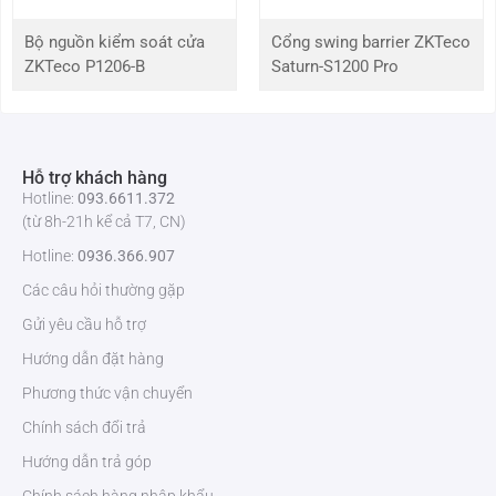
Kích thước
90 × 90 × 16 mm
Bộ nguồn kiểm soát cửa
Cổng swing barrier ZKTeco
ZKTeco P1206-B
Saturn-S1200 Pro
Màu sắc
Đen
Nhiệt độ làm việc
10°C đến 65°C
Hỗ trợ khách hàng
Hotline:
093.6611.372
Độ ẩm làm việc
10% ~ 90% Không ngưng tụ
(từ 8h-21h kể cả T7, CN)
Hotline:
0936.366.907
Để biết thêm thông tin chi tiết về đầu đọc thẻ
ZKTeco ProID30BM
và
nhận báo giá tốt nhất, vui lòng liên hệ:
ZKTeco Việt Nam
. Chúng tôi
Các câu hỏi thường gặp
cam kết mang đến cho bạn giải pháp kiểm soát ra vào hiệu quả, an
Gửi yêu cầu hỗ trợ
toàn và đáng tin cậy. Hãy liên hệ ngay để được tư vấn và hỗ trợ tốt
nhất!
Hướng dẫn đặt hàng
Phương thức vận chuyển
Chính sách đổi trả
Hướng dẫn trả góp