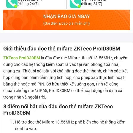
(Hỗ trợ 24/7)
(Hỗ trợ 24/7)
NHẬN BÁO GIÁ NGAY
(Gọi điện & báo giá miễn phí)
Giới thiệu đầu đọc thẻ mifare ZKTeco ProID30BM
ZKTeco ProID30BM
là đầu đọc thẻ Mifare tần số 13.56MHz, chuyên
dùng cho các hệ thống kiểm soát ra vào tại văn phòng, tòa nhà,
chung cư. Thiết bị nổi bật với khả năng đọc thẻ nhanh, chính xác, kết
hợp cùng bàn phím cảm ứng tích hợp, cho phép xác thực linh hoạt
bằng thẻ hoặc mã PIN. Sở hữu thiết kế vuông gọn, tinh tế, cùng
chuẩn chống nước IP65, ProID30BM có thể hoạt động ổn định cả
trong nhà và ngoài trời.
8 điểm nổi bật của đầu đọc thẻ mifare ZKTeco
ProID30BM
Hỗ trợ đọc thẻ Mifare 13.56MHz phổ biến cho hệ thống kiểm
soát ra vào.