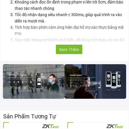
Khoảng cách đọc ổn định trong phạm vi lên tới 5cm, đảm bảo
thao tác nhanh chóng
Tốc độ nhận dạng siêu nhanh ≤ 300ms, giúp quá trình ra vào
diễn ra mượt mà.
Tích hợp bàn phím cảm ứng hiện đại hỗ trợ xác thực bằng mã
PIN
Giao tiếp Wiegand 34-bit phổ biến, dễ dàng tích hợp với các bộ
điều khiển access control.
Xem Thêm
Trang bị đèn LED đỏ/xanh lá, hiển thị trạng thái quẹt thẻ thành
công hoặc bị từ chối
Với tiêu chuẩn IP65, chống nước, chống bụi IP65 hoạt động
bền bỉ trong môi trường ngoài trời
Điện áp hoạt động linh hoạt 7 ~ 13VDC, giúp dễ dàng cấp
nguồn và lắp đặt.
Thông số kỹ thuật của đầu đọc thẻ mifare ZKTeco
ProID30BM
Model
ProID30BM
Sản Phẩm Tương Tự
Loại thẻ
Thẻ mifare 13,56MHz