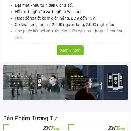
Đặt mật khẩu từ 4 đến 6 chữ số.
Hỗ trợ 1 ngõ vào và 1 ngõ ra Wiegand.
Hoạt động tiết kiệm điện năng, DC 9 đến 15V.
Có khả năng lưu trữ 2.000 người dùng, 2.000 mật khẩu
Cho phép kết nối với rơle, cảm biến cửa, nút thoát và chuông
cửa.
Có 3 phương thức xác minh: chỉ mật khẩu, chỉ thẻ hoặc xác
Xem Thêm
minh đồng thời thẻ và mật khẩu.
Thông số kỹ thuật của đầu đọc thẻ ZKTeco SA40B-E
Model
SA40B-E
Tần suất hoạt động
125kHz/ 13.56MHz
Loại RFID
Thẻ EM/ Thẻ IC, S50 S70 IC EV1
Sản Phẩm Tương Tự
Điện áp hoạt động
DC 9 đến 15V