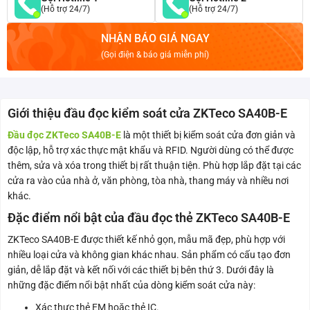
(Hỗ trợ 24/7)
(Hỗ trợ 24/7)
NHẬN BÁO GIÁ NGAY
(Gọi điện & báo giá miễn phí)
Giới thiệu đầu đọc kiểm soát cửa ZKTeco SA40B-E
Đầu đọc ZKTeco SA40B-E
là một thiết bị kiểm soát cửa đơn giản và
độc lập, hỗ trợ xác thực mật khẩu và RFID. Người dùng có thể được
thêm, sửa và xóa trong thiết bị rất thuận tiện. Phù hợp lắp đặt tại các
cửa ra vào của nhà ở, văn phòng, tòa nhà, thang máy và nhiều nơi
khác.
Đặc điểm nổi bật của đầu đọc thẻ ZKTeco SA40B-E
ZKTeco SA40B-E được thiết kế nhỏ gọn, mẫu mã đẹp, phù hợp với
nhiều loại cửa và không gian khác nhau. Sản phẩm có cấu tạo đơn
giản, dễ lắp đặt và kết nối với các thiết bị bên thứ 3. Dưới đây là
những đặc điểm nổi bật nhất của dòng kiểm soát cửa này:
Xác thực thẻ EM hoặc thẻ IC.