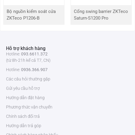
chuông cửa
Bộ nguồn kiểm soát cửa
Cổng swing barrier ZKTeco
Kích thước (L x W x
103.5 x 86 x 19 (mm) (±3mm)
ZKTeco P1206-B
Saturn-S1200 Pro
H)
Để biết thêm thông tin chi tiết về
đầu đọc thẻ ZKTeco SA40B-E
và
nhận báo giá tốt nhất, vui lòng liên hệ:
ZKTeco Việt Nam
. Chúng tôi
Hỗ trợ khách hàng
cam kết mang đến cho sản phẩm chất lượng với mức giá cạnh tranh
Hotline:
093.6611.372
nhất. Hãy liên hệ ngay để được tư vấn và hỗ trợ tốt nhất!
(từ 8h-21h kể cả T7, CN)
Hotline:
0936.366.907
Các câu hỏi thường gặp
Gửi yêu cầu hỗ trợ
Hướng dẫn đặt hàng
Phương thức vận chuyển
Chính sách đổi trả
Hướng dẫn trả góp