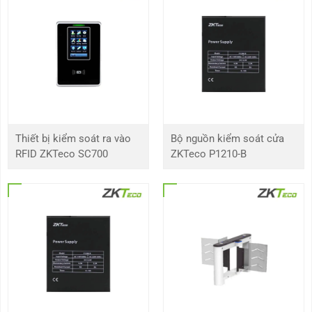
Lỗ mộng
Chốt đơn tiêu chuẩn Mỹ, lỗ mộng tiêu chuẩn
(tùy chọn)
Giao tiếp
BLE4.0 / Zigbee
Đầu đọc thẻ
Thẻ Mifare được hỗ trợ
Cảm biến vân tay
Chất bán dẫn (Silicon) – (Chỉ dành cho
HBL100)
Thiết bị kiểm soát ra vào
Bộ nguồn kiểm soát cửa
RFID ZKTeco SC700
ZKTeco P1210-B
Ngôn ngữ
Tiếng Anh / Tây Ban Nha / Bồ Đào Nha
Quản lý
100 người dùng
Nguồn cung cấp
Pin sạc Lithium, 8 × AA Alkaline Pin (không
bắt buộc)
Độ dày cửa
30 – 60mm (tiêu chuẩn)