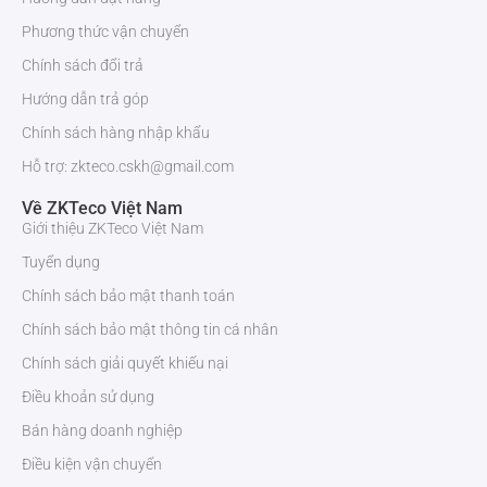
Backset
Có thể điều chỉnh 60 hoặc 70 mm (chỉ dành
Phương thức vận chuyển
cho chốt đơn)
Chính sách đổi trả
Kích thước (W * L *
Mặt trước – 75 * 138 * 23 (mm) Sau – 75 *
Hướng dẫn trả góp
D)
150 * 27 (mm)
Chính sách hàng nhập khẩu
Tùy chọn màu sắc
Bạc / Xám
Hỗ trợ: zkteco.cskh@gmail.com
Về ZKTeco Việt Nam
-20 ° C đến 55 ° C
Giới thiệu ZKTeco Việt Nam
Tuyển dụng
Độ ẩm hoạt động
10% ~ 90% RH (không ngưng tụ)
Chính sách bảo mật thanh toán
Chứng chỉ
CE-RED, ID FCC
Chính sách bảo mật thông tin cá nhân
Chính sách giải quyết khiếu nại
Cấu hình của khóa cửa vân tay ZKTeco ML200
Điều khoản sử dụng
Bán hàng doanh nghiệp
Điều kiện vận chuyển