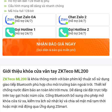
pháp
Hỗ trợ lên đến 128 thiết bị phụ
Cấu hình mạng dễ dàng và nhanh chóng
Mã hóa full 128-bit
Chat Zalo OA
Chat Zalo 2
(Hỗ trợ 24/7)
(Hỗ trợ 24/7)
Gọi Hotline 1
Gọi Hotline 2
(Hỗ trợ 24/7)
(Hỗ trợ 24/7)
NHẬN BÁO GIÁ NGAY
(Gọi điện & báo giá miễn phí)
Giới thiệu khóa cửa vân tay ZKTeco ML200
ZKTeco ML200
là khóa thông minh với bàn phím kỹ thuật số sử dụng
giao tiếp Bluetooth phù hợp cho môi trường bán ngoài trời. Thiết kế
chống nước đảm bảo an toàn khi trời mưa. Dễ dàng cài đặt trực tiếp
trên tay gạt hoặc núm cửa. Cổng Bluetooth bổ sung cho phép mở
khóa cửa từ xa, kiểm tra lịch sử nhật ký và chia sẻ mật mã tạm thời
hoặc mật mã động qua Ứng dụng ZSmart.