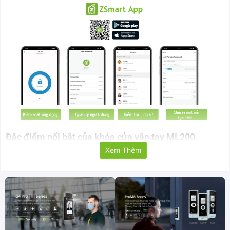
Đặc điểm nổi bật của khóa cửa vân tay ML200
Xem Thêm
Cổng Bluetooth
Mở khóa và quản lý khóa từ mọi nơi
Hoạt động với Amazon Alexa và Google Assistant
Nhận thông báo thời gian thực về pin yếu,
các truy cập xâm nhập bất hợp pháp
Hỗ trợ lên đến 128 thiết bị phụ
Cấu hình mạng dễ dàng và nhanh chóng