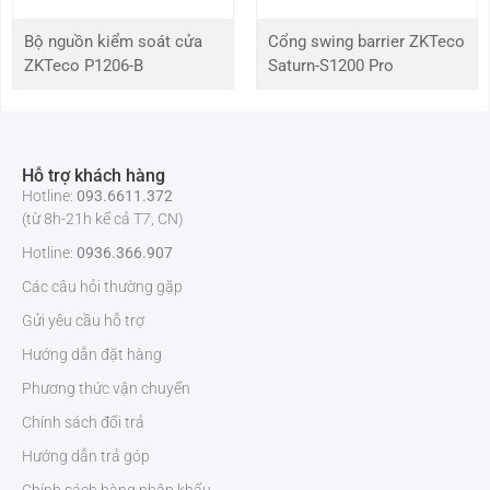
Dung lượng
10,000 (Tùy chọn)
Bộ nguồn kiểm soát cửa
Cổng swing barrier ZKTeco
thẻ
ZKTeco P1206-B
Saturn-S1200 Pro
Giao tiếp
TCP/IP, WiFi (Tùy chọn), USB Host
Chức năng
ADMS, Mã công việc, DST, Truy vấn tự phục vụ,
Hỗ trợ khách hàng
tiêu chuẩn
Chuyển đổi trạng thái tự động, Đầu vào T9,
Hotline:
093.6611.372
ID ảnh, Phát hiện khẩu mặt, Camera, ID người
(từ 8h-21h kể cả T7, CN)
dùng 14 chữ số, Nhiều chế độ xác minh.
Hotline:
0936.366.907
Phần cứng
CPU lõi kép 900 MHz, Bộ nhớ RAM 512 MB / ROM
Các câu hỏi thường gặp
8G,
Camera ánh sáng yếu 2MP WDR, Đèn bổ sung
Gửi yêu cầu hỗ trợ
LED có thể điều chỉnh
Hướng dẫn đặt hàng
Phương thức vận chuyển
Hệ điều hành
Linux
Chính sách đổi trả
Giao diện
Khóa điện bên thứ 3, cảm biến cửa, nút thoát
Hướng dẫn trả góp
kiểm soát truy
cập