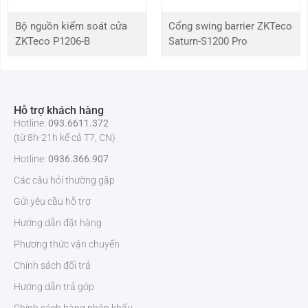
vạch
Bộ nguồn kiểm soát cửa
Cổng swing barrier ZKTeco
Giao
USB, USB+LAN
ZKTeco P1206-B
Saturn-S1200 Pro
diện
Lệch in
ESC/POS
Hỗ trợ khách hàng
Bộ
Đầu vào: AC 100-240V/50-60 Hz; Đầu ra: DC24V/2.5A
Hotline:
093.6611.372
chuyển
(từ 8h-21h kể cả T7, CN)
đổi
điện
Hotline:
0936.366.907
Các câu hỏi thường gặp
Đầu
Điện một chiều 24V/2.5A
vào
Gửi yêu cầu hỗ trợ
máy in
Hướng dẫn đặt hàng
Phương thức vận chuyển
Ngăn
Điện một chiều 24V/1A
kéo
Chính sách đổi trả
đựng
tiền
Hướng dẫn trả góp