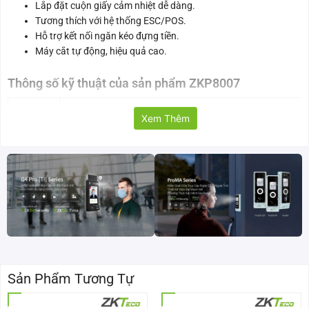
Lắp đặt cuộn giấy cảm nhiệt dễ dàng.
Tương thích với hệ thống ESC/POS.
Hỗ trợ kết nối ngăn kéo đựng tiền.
Máy cắt tự động, hiệu quả cao.
Thông số kỹ thuật của sản phẩm ZKP8007
Model
ZKP8007
Xem Thêm
Phương
Nhiệt trực tiếp
pháp in
Chiều
79,5 ± 0,5 mm
rộng
giấy
Tốc độ
180mm/giây
in
Sản Phẩm Tương Tự
Chiều
72mm