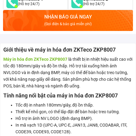
(Hỗ trợ 24/7)
(Hỗ trợ 24/7)
NHẬN BÁO GIÁ NGAY
(Gọi điện & báo giá miễn phí)
Giới thiệu về máy in hóa đơn ZKTeco ZKP8007
Máy in hóa đơn ZKTeco ZKP8007
là thiết bị in nhiệt hiệu suất cao với
tốc độ 180mm/giây và độ ồn thấp. Hỗ trợ tải xuống hình ảnh
NVLOGO và in định dạng BMP, máy có thể để bàn hoặc treo tường,
với khả năng nạp giấy dễ dàng. Sản phẩm phù hợp cho các hệ thống
POS, bán lẻ, nhà hàng và ngành đồ uống.
Tính năng nổi bật của máy in hóa đơn ZKP8007
Tốc độ in nhanh 180mm/giây, độ ồn thấp.
Thiết kế nhỏ gọn, có thể lắp đặt để bàn hoặc treo tường.
Hỗ trợ in ảnh NV LOGO (định dạng BMP).
In mã vạch 1D (UPC-A, UPC-E, JAN13, JAN8, CODABAR, ITF,
CODE39, CODE93, CODE128).