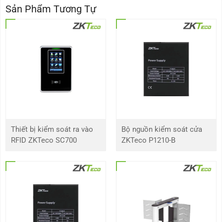
Sản Phẩm Tương Tự
Độ phân giải
1280 x 800 pixels (16:10)
Kích thước pixel
0.2175 x 0.2088 mm
Đèn LED
LED Backlight
Độ sáng
300cd/ m2
Tương phản
800:1
Thiết bị kiểm soát ra vào
Bộ nguồn kiểm soát cửa
RFID ZKTeco SC700
ZKTeco P1210-B
Thời gian phản hồi
25ms
Cấu hình
CPU
All-Chi A64 Quad-core Processor,
Clocked 1.6G