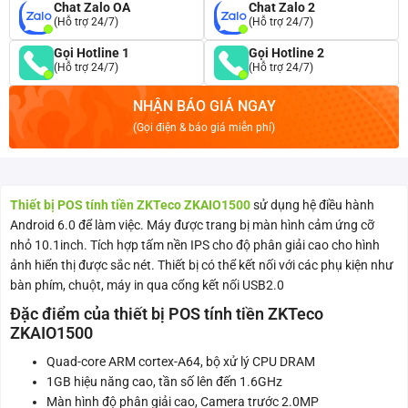
Chat Zalo OA
Chat Zalo 2
(Hỗ trợ 24/7)
(Hỗ trợ 24/7)
Gọi Hotline 1
Gọi Hotline 2
(Hỗ trợ 24/7)
(Hỗ trợ 24/7)
NHẬN BÁO GIÁ NGAY
(Gọi điện & báo giá miễn phí)
Thiết bị POS tính tiền ZKTeco ZKAIO1500
sử dụng hệ điều hành
Android 6.0 để làm việc. Máy được trang bị màn hình cảm ứng cỡ
nhỏ 10.1inch. Tích hợp tấm nền IPS cho độ phân giải cao cho hình
ảnh hiển thị được sắc nét. Thiết bị có thể kết nối với các phụ kiện như
bàn phím, chuột, máy in qua cổng kết nối USB2.0
Đặc điểm của thiết bị POS tính tiền ZKTeco
ZKAIO1500
Quad-core ARM cortex-A64, bộ xử lý CPU DRAM
1GB hiệu năng cao, tần số lên đến 1.6GHz
Màn hình độ phân giải cao, Camera trước 2.0MP