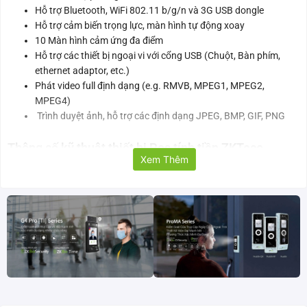
Hỗ trợ Bluetooth, WiFi 802.11 b/g/n và 3G USB dongle
Hỗ trợ cảm biến trọng lực, màn hình tự động xoay
10 Màn hình cảm ứng đa điểm
Hỗ trợ các thiết bị ngoại vi với cổng USB (Chuột, Bàn phím,
ethernet adaptor, etc.)
Phát video full định dạng (e.g. RMVB, MPEG1, MPEG2,
MPEG4)
Trình duyệt ảnh, hỗ trợ các định dạng JPEG, BMP, GIF, PNG
Thông số kỹ thuật thiết bị Pos tính tiền ZKTeco
Xem Thêm
ZKAIO1500
Thông số hiển thị
Cảm ứng
Cảm ứng điện dung
Module size
10.1 TFT LCD IPS
Kích thước màn hình
222.72 x 125.28 mm
(WxH)