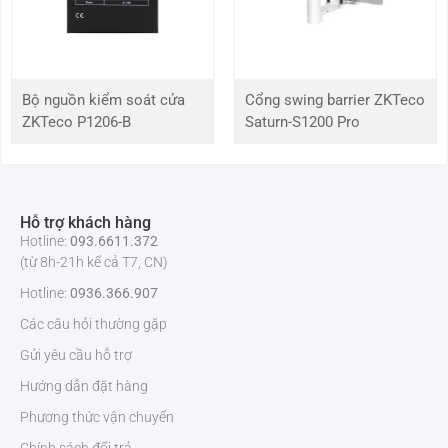
RAM
1GB
Flash memory
8GB
Bộ nguồn kiểm soát cửa
Cổng swing barrier ZKTeco
Hệ điều hành
Android 6.1
ZKTeco P1206-B
Saturn-S1200 Pro
Mạng
WiFi
WiFi 802.11b/g/n
Hỗ trợ khách hàng
Hotline:
093.6611.372
LAN
Hỗ trợ
(từ 8h-21h kể cả T7, CN)
Hotline:
0936.366.907
Bluetooth
Hỗ trợ
Các câu hỏi thường gặp
3G/4G
Hỗ trợ
Gửi yêu cầu hỗ trợ
Hướng dẫn đặt hàng
Giao diện
Phương thức vận chuyển