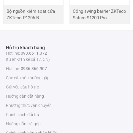
Khoảng cách điều
≥30m
khiển từ xa
Bộ nguồn kiểm soát cửa
Cổng swing barrier ZKTeco
ZKTeco P1206-B
Saturn-S1200 Pro
Nhiệt độ hoạt động
-30 ° C đến 75 ° C
Cấp độ bảo vệ
IP54
Hỗ trợ khách hàng
Kích thước khung
350 * 270 * 1020mm
Hotline:
093.6611.372
(mm)
(từ 8h-21h kể cả T7, CN)
Hotline:
0936.366.907
Khối lượng tịnh
(không bao gồm tay chắn) 43kg
Các câu hỏi thường gặp
Mua ngay barie tự động
ZKTeco BG500
chính hãng tại
ZKTeco Việt
Gửi yêu cầu hỗ trợ
Nam
để nhận được sản phẩm chất lượng, giá tốt nhất và bảo hành
Hướng dẫn đặt hàng
12 tháng.
Phương thức vận chuyển
Chính sách đổi trả
Hướng dẫn trả góp