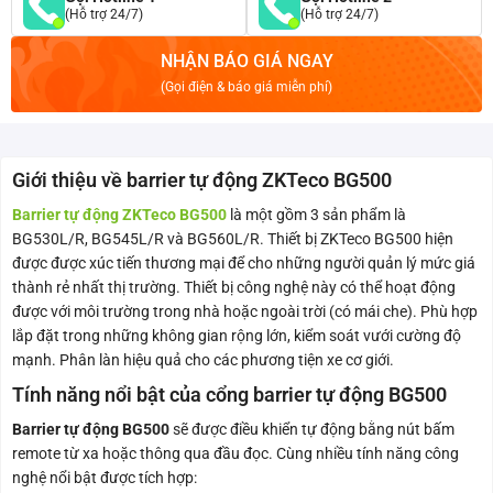
(Hỗ trợ 24/7)
(Hỗ trợ 24/7)
NHẬN BÁO GIÁ NGAY
(Gọi điện & báo giá miễn phí)
Giới thiệu về barrier tự động ZKTeco BG500
Barrier tự động ZKTeco BG500
là một gồm 3 sản phẩm là
BG530L/R, BG545L/R và BG560L/R. Thiết bị ZKTeco BG500 hiện
được được xúc tiến thương mại để cho những người quản lý mức giá
thành rẻ nhất thị trường. Thiết bị công nghệ này có thể hoạt động
được với môi trường trong nhà hoặc ngoài trời (có mái che). Phù hợp
lắp đặt trong những không gian rộng lớn, kiểm soát vưới cường độ
mạnh. Phân làn hiệu quả cho các phương tiện xe cơ giới.
Tính năng nổi bật của cổng barrier tự động BG500
Barrier tự động BG500
sẽ được điều khiển tự động bằng nút bấm
remote từ xa hoặc thông qua đầu đọc. Cùng nhiều tính năng công
nghệ nổi bật được tích hợp: