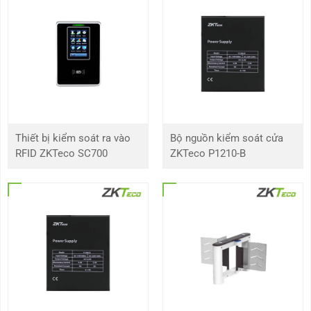
Chiều dài thanh cần
3m
4.5m
6m
Loại thanh chắn
Straight
Telescopic boom
boom
Loại động cơ
Không chổi than DC 24V
Thiết bị kiểm soát ra vào
Bộ nguồn kiểm soát cửa
Công suất đầu ra
160W
RFID ZKTeco SC700
ZKTeco P1210-B
Đầu ra hiện tại
10A
Điện áp hoạt động
DC 24V
Nguồn điện
AC 220V / 110V, 50Hz đến 60Hz
Tuổi thọ
3 triệu lần