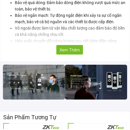
Bảo vệ quá dòng: Đảm bảo dòng điện không vượt quá mức an
toàn, bảo vệ thiết bị.
Bảo vệ ngắn mạch: Tự động ngắt điện khi xảy ra sự cố ngắn
mạch, bảo vệ cả bộ nguồn và các thiết bị được cấp điện.
Vỏ ngoài được làm từ vật liệu chất lượng cao đảm bảo độ bền
và khả năng chống chịu tốt.
Hiệu suất chuyển đổi năng lượng cao, tiết kiệm điện năng
Cung cấp nguồn điện đầu ra ổn định với điện áp phù hợp, đảm
Xem Thêm
bảo các thiết bị hoạt động ổn định và bền bỉ.
Thông số kỹ thuật của bộ cấp nguồn ZKTeco ZK-B1
Mã sản
ZK-B1
phẩm
Thời gian
3-4 giờ
lưu
Sản Phẩm Tương Tự
Thời gian
3-4 giờ
sạc