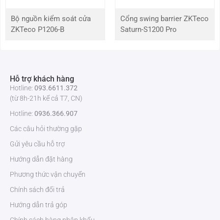
Bộ nguồn kiểm soát cửa
Cổng swing barrier ZKTeco
ZKTeco P1206-B
Saturn-S1200 Pro
Hỗ trợ khách hàng
Hotline:
093.6611.372
(từ 8h-21h kể cả T7, CN)
Hotline:
0936.366.907
Bộ cấp nguồn điện mini ZKTeco ZK-B1
Các câu hỏi thường gặp
Gửi yêu cầu hỗ trợ
Để biết thêm thông tin chi tiết về
ZKTeco ZK-B1
và các sản phẩm
Hướng dẫn đặt hàng
khác, vui lòng liên hệ
ZKTeco Việt Nam
. Hãy chọn ma bộ cấp nguồn
Phương thức vận chuyển
để bảo vệ các thiết bị điện tử của bạn một cách an toàn, hiệu quả và
tiết kiệm!
Chính sách đổi trả
Hướng dẫn trả góp