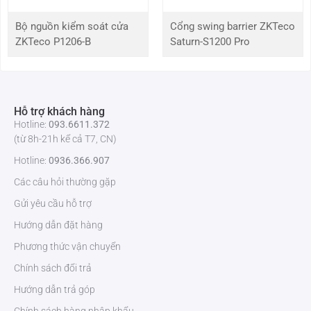
Chế độ khẩn cấp
Có
Bộ nguồn kiểm soát cửa
Cổng swing barrier ZKTeco
ZKTeco P1206-B
Saturn-S1200 Pro
Vật liệu thân vỏ
Thép không gỉ
Vật liệu bề mặt + rào cản
Thép không gỉ + Acrylic
Hỗ trợ khách hàng
Để được tư vấn chi tiết và đặt mua sản phẩm
flap barrier ZKTeco
Hotline:
093.6611.372
FBL1011 Pro
, vui lòng liên hệ:
ZKTeco Việt Nam
. Chúng tôi cam kết
(từ 8h-21h kể cả T7, CN)
cung cấp sản phẩm chính hãng, chất lượng cao với dịch vụ hỗ trợ tận
tâm. Hãy liên hệ ngay để được hưởng ưu đãi tốt nhất!
Hotline:
0936.366.907
Các câu hỏi thường gặp
Gửi yêu cầu hỗ trợ
Hướng dẫn đặt hàng
Phương thức vận chuyển
Chính sách đổi trả
Hướng dẫn trả góp