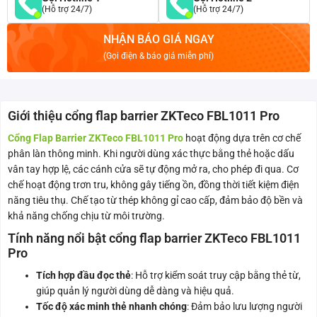
(Hỗ trợ 24/7)
(Hỗ trợ 24/7)
NHẬN BÁO GIÁ NGAY
(Gọi điện & báo giá miễn phí)
Giới thiệu cổng flap barrier ZKTeco FBL1011 Pro
Cổng Flap Barrier ZKTeco FBL1011 Pro
hoạt động dựa trên cơ chế
phân làn thông minh. Khi người dùng xác thực bằng thẻ hoặc dấu
vân tay hợp lệ, các cánh cửa sẽ tự động mở ra, cho phép đi qua. Cơ
chế hoạt động trơn tru, không gây tiếng ồn, đồng thời tiết kiệm điện
năng tiêu thụ. Chế tạo từ thép không gỉ cao cấp, đảm bảo độ bền và
khả năng chống chịu từ môi trường.
Tính năng nổi bật cổng flap barrier ZKTeco FBL1011
Pro
Tích hợp đầu đọc thẻ
: Hỗ trợ kiểm soát truy cập bằng thẻ từ,
giúp quản lý người dùng dễ dàng và hiệu quả.
Tốc độ xác minh thẻ nhanh chóng
: Đảm bảo lưu lượng người