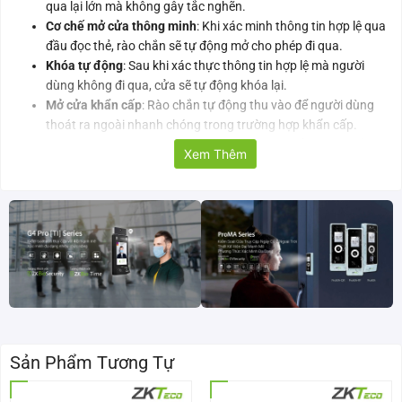
qua lại lớn mà không gây tắc nghẽn.
Cơ chế mở cửa thông minh
: Khi xác minh thông tin hợp lệ qua
đầu đọc thẻ, rào chắn sẽ tự động mở cho phép đi qua.
Khóa tự động
: Sau khi xác thực thông tin hợp lệ mà người
dùng không đi qua, cửa sẽ tự động khóa lại.
Mở cửa khẩn cấp
: Rào chắn tự động thu vào để người dùng
thoát ra ngoài nhanh chóng trong trường hợp khẩn cấp.
Tùy chọn pin dự phòng
: Có thể lắp thêm pin/bảng điện để rào
Xem Thêm
cản tự động thu lại khi mất điện, đảm bảo hoạt động liên tục.
Đèn LED chỉ dẫn
: Đèn LED hiển thị trạng thái hoạt động và
hướng dẫn lối đi cho người dùng.
Vật liệu thép không gỉ
: Đảm bảo độ bền cao, hoạt động bền bỉ
và hiệu quả trong thời gian dài.
Chi tiết thông số cổng flap barrier ZKTeco FBL1011
Pro
Mã sản phẩm
FBL1011 Pro
Sản Phẩm Tương Tự
Nguồn điện
AC 100 ~ 120V / 200 ~ 240V, 50 /