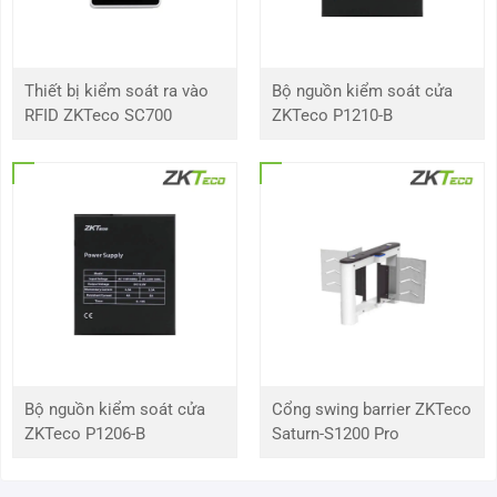
Môi trường làm việc
Trong nhà / ngoài trời (có mái che)
Tốc độ thông lượng
30 người / phút ( sử dụng thẻ RFID)
Thiết bị kiểm soát ra vào
Bộ nguồn kiểm soát cửa
RFID ZKTeco SC700
ZKTeco P1210-B
Độ rộng làn đường
600 mm
Kích thước (LxWxH)
1150 x 300 x 1000mm
Trọng lượng
68 kg
Trọng lượng bao bì
99 kg
Chỉ báo LED
Có
Bộ nguồn kiểm soát cửa
Cổng swing barrier ZKTeco
Chế độ khẩn cấp
Có
ZKTeco P1206-B
Saturn-S1200 Pro
Vật liệu thân vỏ
Thép không gỉ