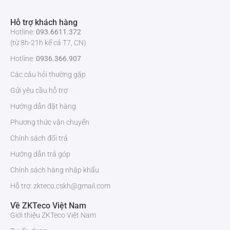
Vật liệu bề mặt + rào cản
Thép không gỉ + Acrylic
Hỗ trợ khách hàng
Hotline:
093.6611.372
Để biết thêm thông tin chi tiết về
Cổng Flap Barrier ZKTeco FBL2211
(từ 8h-21h kể cả T7, CN)
Pro
và nhận báo giá tốt nhất, vui lòng liên hệ
ZKTeco Việt Nam
.
Hotline:
0936.366.907
Chúng tôi cam kết cung cấp sản phẩm chính hãng, chất lượng đảm
bảo cùng dịch vụ hỗ trợ tận tâm.
Các câu hỏi thường gặp
Gửi yêu cầu hỗ trợ
Hướng dẫn đặt hàng
Phương thức vận chuyển
Chính sách đổi trả
Hướng dẫn trả góp
Chính sách hàng nhập khẩu
Hỗ trợ: zkteco.cskh@gmail.com
Về ZKTeco Việt Nam
Giới thiệu ZKTeco Việt Nam